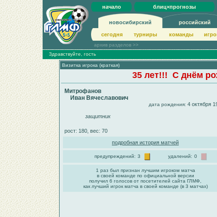
начало
блиц×прогнозы
новосибирский
российский
сегодня
турниры
команды
игро
архив разделов >>
Здравствуйте, гость
Визитка игрока (краткая)
35 лет!!! С днём р
Митрофанов
Иван Вячеславович
4 октября 1
дата рождения:
защитник
рост: 180, вес: 70
подробная история матчей
предупреждений:
3
удалений:
0
1 раз был признан лучшим игроком матча
в своей команде по официальной версии
получил 6 голосов от посетителей сайта ГЛМФ,
как лучший игрок матча в своей команде (в 3 матчах)