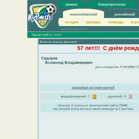
начало
блиц×прогнозы
новосибирский
российский
сегодня
турниры
команды
игро
архив разделов >>
Здравствуйте, гость
Визитка игрока (краткая)
57 лет!!! С днём рож
Сидоров
Всеволод Владимирович
4 октября 1
дата рождения:
подробная история матчей
предупреждений:
1
удалений:
0
получил 3 голоса от посетителей сайта ГЛМФ,
как лучший игрок матча в своей команде (в 2 матчах)