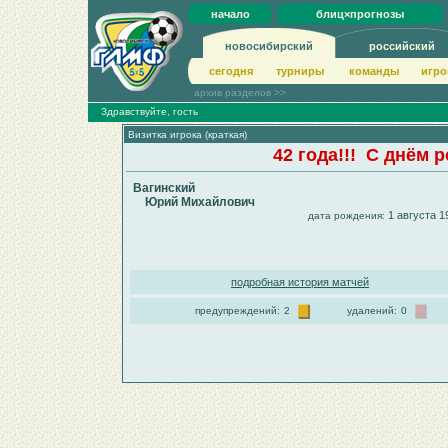
начало
блиц×прогнозы
новосибирский
российский
сегодня
турниры
команды
игро
архив разделов >>
Здравствуйте, гость
Визитка игрока (краткая)
42 года!!! С днём
Вагинский
Юрий Михайлович
1 августа 1
дата рождения:
подробная история матчей
предупреждений:
2
удалений:
0