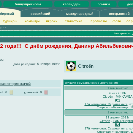
блиц×прогнозы
календарь
ссылки
до
бирский
российский
международный
ветеранский
турниры
команды
игроки
статистика
прогнозы
фото
опр
ов >>
быстрый вхо
2 года!!! С днём рождения, Данияр Абильбекови
ич
5 ноября 1993г
дата рождения:
Citroёn
Лучшие бомбардирские достижения
ная история матчей
1 мяч в матче:
ий:
0
удалений:
0
4 мая 2013г
Citroёn
МФ КАМЕА
-
9:1
17й чемпионат. Седьмая лига
, кр
Спортзал «Чкаловец», 1
1 мяч в матче:
13 апреля 2013г
Citroёn
ГФК «Энерги
-
6:4
17й чемпионат. Седьмая лига
, кр
Спортзал «Чкаловец», 1