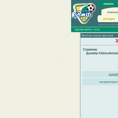
начало
новоси
сегодня
архив раздел
Здравствуйте, гость
Визитка игрока (краткая)
3
Саминов
Данияр Абильбеков
подроб
предупрежден