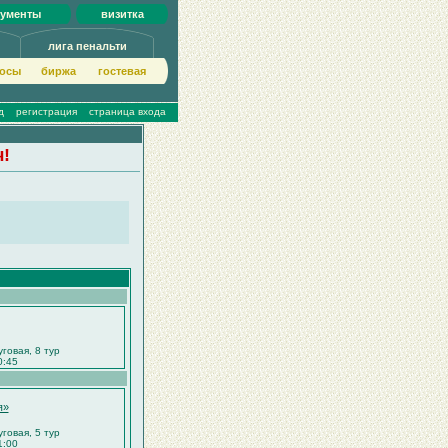
кументы
визитка
лига пенальти
осы
биржа
гoстeвая
д
регистрация
страница входа
ч!
уговая, 8 тур
0:45
я»
уговая, 5 тур
1:00