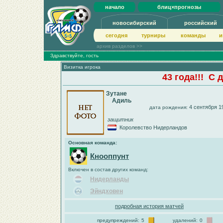
начало
блиц×прогнозы
новосибирский
российский
сегодня
турниры
команды
и
архив разделов >>
Здравствуйте, гость
Визитка игрока
43 года!!! С 
Зутане
Адиль
4 сентября 1
дата рождения:
защитник
Королевство Нидерландов
Основная команда:
Кнооппунт
Включен в состав других команд:
Нидерланды
Эйндховен
подробная история матчей
предупреждений:
5
удалений:
0