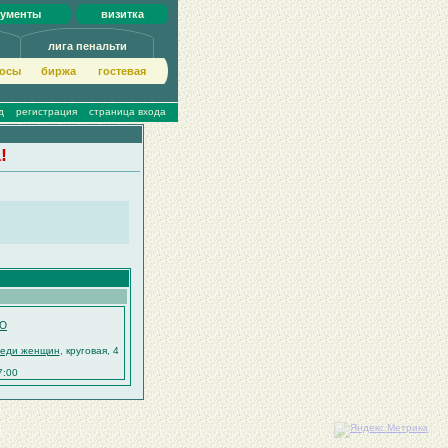
кументы
визитка
лига пенальти
осы
биржа
гoстeвая
д
регистрация
страница входа
!
-Ю
реди женщин
, круговая, 4
7:00