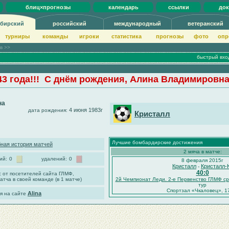
блиц×прогнозы
календарь
ссылки
до
бирский
российский
международный
ветеранский
турниры
команды
игроки
статистика
прогнозы
фото
опр
ов >>
быстрый вхо
43 года!!! С днём рождения, Алина Владимировна
на
4 июня 1983г
дата рождения:
Кристалл
Лучшие бомбардирские достижения
ная история матчей
2 мяча в матче:
ий:
0
удалений:
0
8 февраля 2015г
Кристалл
Кристалл
-
40:0
с от посетителей сайта ГЛМФ,
атча в своей команде (в 1 матче)
2й Чемпионат Леди. 2-е Первенство ГЛМФ с
тур
Спортзал «Чкаловец», 1
Alina
я на сайте