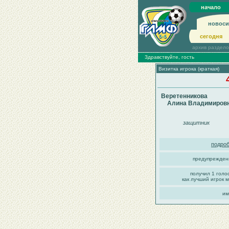
начало
новоси
сегодня
архив раздел
Здравствуйте, гость
Визитка игрока (краткая)
Веретенникова
Алина Владимиров
защитник
подроб
предупрежден
получил 1 голо
как лучший игрок м
им