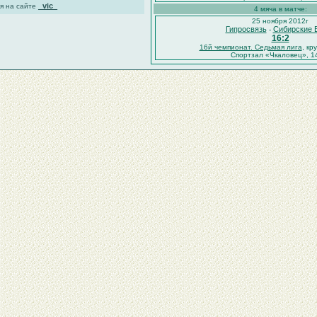
_vic_
я на сайте
4 мяча в матче:
25 ноября 2012г
Гипросвязь
Сибирские 
-
16:2
16й чемпионат. Седьмая лига
, кр
Спортзал «Чкаловец», 1