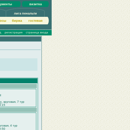
кументы
визитка
лига пенальти
осы
биржа
гoстeвая
д
регистрация
страница входа
ь
А»
, круговая, 7 тур
3:15
уговая, 4 тур
0:50