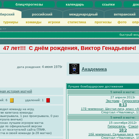
блиц×прогнозы
календарь
ссылки
до
бирский
российский
международный
ветеранский
турниры
команды
игроки
статистика
прогнозы
фото
опр
ов >>
быстрый вхо
47 лет!!! С днём рождения, Виктор Генадьевич!
4 июня 1979г
дата рождения:
Академика
Лучшие бомбардирские достижения
ная история матчей
5 мячей в матче:
27 апреля 2013г
ий:
6
удалений:
1
Экстрим
Гипросвяз
-
8:13
17й чемпионат. Шестая лига, класс «
водил команду на игру,
Спортзал «Чкаловец», 1
тве капитана команды
 выигрывала, 1 раз проигрывала, 0 раз
5 мячей в матче:
играла вничью)
изнан лучшим игроком матча
15 сентября 2012г
нде по официальной версии
Гипросвязь
Сокол
-
с от посетителей сайта ГЛМФ,
10:2
тча в своей команде (в 28 матчах)
16й чемпионат. Седьмая лига
, кр
Спортзал «Чкаловец», 1