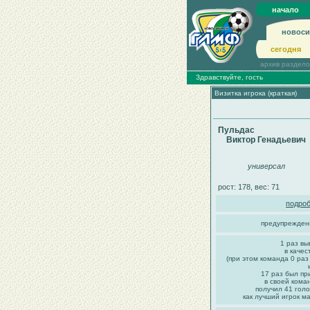
начало
новоси
сегодня
архив раздел
Здравствуйте, гость
Визитка игрока (краткая)
Пульдас
Виктор Генадьевич
универсал
рост: 178, вес: 71
подроб
предупрежден
1 раз вы
в качес
(при этом команда 0 раз
17 раз был пр
в своей кома
получил 41 голо
как лучший игрок ма