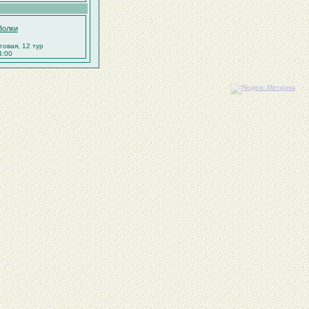
Волки
уговая, 12 тур
4:00