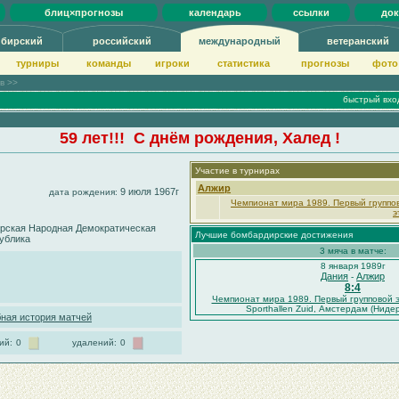
блиц×прогнозы
календарь
ссылки
до
ибирский
российский
международный
ветеранский
турниры
команды
игроки
статистика
прогнозы
фото
ов >>
быстрый вхо
59 лет!!! С днём рождения, Халед !
Участие в турнирах
Алжир
9 июля 1967г
дата рождения:
Чемпионат мира 1989. Первый группо
э
рская Народная Демократическая
Лучшие бомбардирские достижения
ублика
3 мяча в матче:
8 января 1989г
Дания
Алжир
-
8:4
Чемпионат мира 1989. Первый групповой 
Sporthallen Zuid, Амстердам (Ниде
ная история матчей
ий:
0
удалений:
0