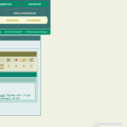
кументы
визитка
лига пенальти
опросы
гoстeвая
д
регистрация
страница входа
вой
3
0
0
3
тап
этап
, Группа «A», 3 тур
рланды), 14:30