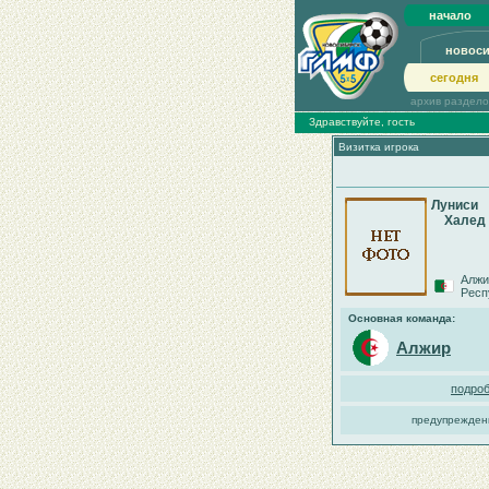
начало
новос
сегодня
архив раздел
Здравствуйте, гость
Визитка игрока
Луниси
Халед
Алжи
Респ
Основная команда:
Алжир
подроб
предупрежден