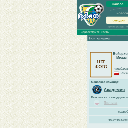
начало
новос
сегодня
архив раздел
Здравствуйте, гость
Визитка игрока
Войцехо
Михал
нападаю
Респ
Основная команда:
Академия
Включен в состав других 
Польша
подроб
предупрежден