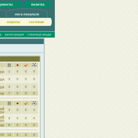
кументы
визитка
лига пенальти
опросы
гoстeвая
д
регистрация
страница входа
унд
1
0
0
0
унд
3
0
0
0
унд
3
0
0
0
нду
7
0
0
0
ный
3
0
0
0
унд
ный
3
0
0
0
унд
нду
6
0
0
0
ЕГО
13
0
0
0