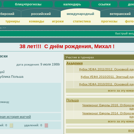
блиц×прогнозы
календарь
ссылки
до
ибирский
российский
международный
ветеранский
турниры
команды
игроки
статистика
прогнозы
фото
ов >>
быстрый вхо
38 лет!!! С днём рождения, Михал !
вски
Участие в турнирах
Академия
9 июля 1988г
дата рождения:
Кубок УЕФА 2011/2012. Основной ра
щий
ублика Польша
Кубок УЕФА 2010/2011. Элитный ра
Кубок УЕФА 2010/2011. Основной ра
всего за эту кома
Польша
команд:
Чемпионат Европы 2016. Отбороч
ра
Чемпионат Европы 2014. Отбороч
ная история матчей
ра
всего за эту кома
ий:
0
удалений:
0
ВС