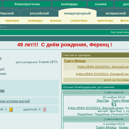
блиц×прогнозы
календарь
ссылки
до
ибирский
российский
международный
ветеранский
турниры
команды
игроки
статистика
прогнозы
фото
ов >>
быстрый вхо
49 лет!!! С днём рождения, Ференц !
Участие в турнирах
ц
Тыргу-Муреш
9 июля 1977г
дата рождения:
Кубок УЕФА 2013/2014. Элитный ра
щий
ыния
Кубок УЕФА 2013/2014. Основной ра
всего за эту кома
Лучшие бомбардирские достижения
еш
1 мяч в матче:
20 ноября 2013г
Эра-Пак
Тыргу-Мур
-
ная история матчей
9:1
Кубок УЕФА 2013/2014. Элитный раунд
, Г
ий:
1
удалений:
0
матчей: Эра-Пак), 1 т
Пардубице, Пардубице (Чешская Рес
1 мяч в матче:
3 октября 2013г
Тыргу-Муреш
Атина-
-