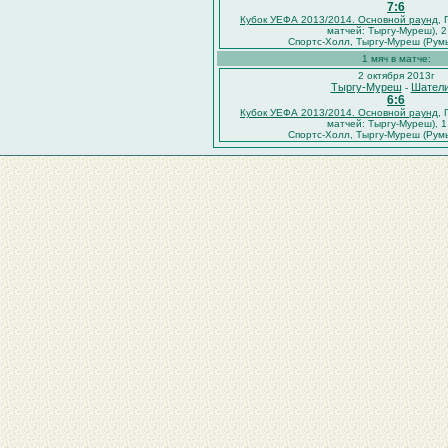
7:6
Кубок УЕФА 2013/2014. Основной раунд
, 
матчей: Тыргу-Муреш), 2
Спортс-Холл, Тыргу-Муреш (Румы
1 мяч в матче:
2 октября 2013г
Тыргу-Муреш
Шател
-
6:6
Кубок УЕФА 2013/2014. Основной раунд
, 
матчей: Тыргу-Муреш), 1
Спортс-Холл, Тыргу-Муреш (Румы