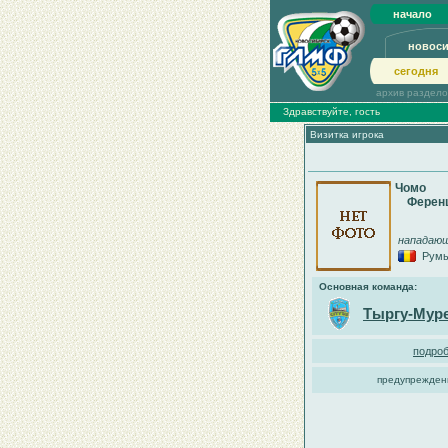
начало
новос
сегодня
архив раздел
Здравствуйте, гость
Визитка игрока
Чомо
Ферен
нападаю
Рум
Основная команда:
Тыргу-Мур
подроб
предупрежден