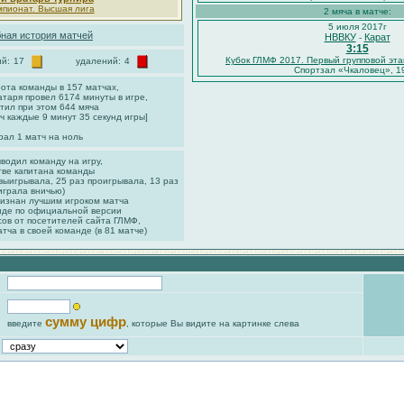
мпионат. Высшая лига
2 мяча в матче:
5 июля 2017г
ная история матчей
НВВКУ
Карат
-
3:15
Кубок ГЛМФ 2017. Первый групповой эта
й:
17
удалений:
4
Спортзал «Чкаловец», 1
ота команды в 157 матчах,
ратаря провел 6174 минуты в игре,
стил при этом 644 мяча
ч каждые 9 минут 35 секунд игры]
рал 1 матч на ноль
ыводил команду на игру,
тве капитана команды
 выигрывала, 25 раз проигрывала, 13 раз
играла вничью)
ризнан лучшим игроком матча
нде по официальной версии
сов от посетителей сайта ГЛМФ,
атча в своей команде (в 81 матче)
сумму цифр
введите
, которые Вы видите на картинке слева