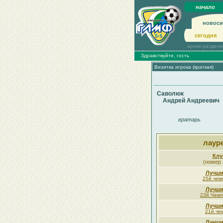
начало
новоси
сегодня
архив раздел
Здравствуйте, гость
Визитка игрока (краткая)
Саволюк
Андрей Андреевич
вратарь
лаур
Клу
(номер 
Лучши
25й чем
Лучши
23й Чемп
Лучши
21й че
Лучши