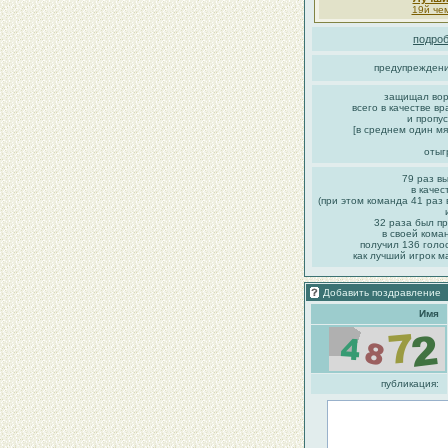
19й че
подроб
предупреждени
защищал вор
всего в качестве в
и пропу
[в среднем один мя
отыг
79 раз в
в качес
(при этом команда 41 раз
32 раза был п
в своей кома
получил 136 голо
как лучший игрок м
Добавить поздравление
Имя
публикация: