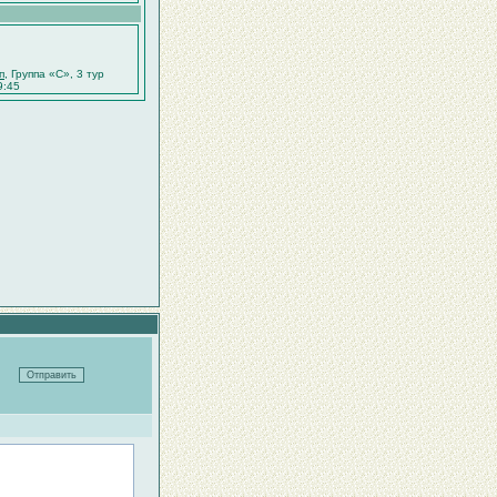
п
, Группа «C», 3 тур
9:45