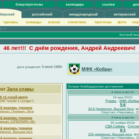
блиц×прогнозы
календарь
ссылки
до
бирский
российский
международный
ветеранский
турниры
команды
игроки
статистика
прогнозы
фото
опр
ов >>
быстрый вхо
46 лет!!! С днём рождения, Андрей Андреевич!
9 июля 1980г
дата рождения:
МФК «Кобра»
Лучшие бомбардирские достижения
еат
Зала славы
4 мяча в матче:
б «1 сухой матч»
10 мая 2022г
240 "клуба 1 сухарь")
Рувикс
МФК «Кобра
-
5:6
й вратарь турнира
35-й Чемпионат. Высшая Лига
, к
пионат. Премьер- Лига
Спортзал «Чкаловец», 2
3 мяча в матче:
й вратарь турнира
ионат. СУПЕРЛИГА «В»
20 ноября 2015г
СВА-Сибирь
Спутни
-
й вратарь турнира
8:3
мпионат. Высшая лига
22й чемпионат. Высшая лига
, кру
Спортзал «Чкаловец», 2
й вратарь турнира