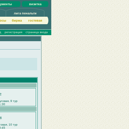
кументы
визитка
лига пенальти
осы
биржа
гoстeвая
д
регистрация
страница входа
»
руговая, 9 тур
1:30
к
говая, 10 тур
0:45