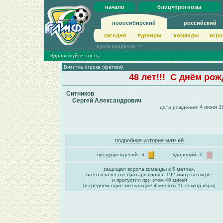
начало
блиц×прогнозы
новосибирский
российский
сегодня
турниры
команды
игро
архив разделов >>
Здравствуйте, гость
Визитка игрока (краткая)
48 лет!!! С днём ро
Ситников
Сергей Александрович
4 июня 1
дата рождения:
подробная история матчей
предупреждений:
6
удалений:
0
защищал ворота команды в 5 матчах,
всего в качестве вратаря провел 192 минуты в игре,
и пропустил при этом 46 мячей
[в среднем один мяч каждые 4 минуты 10 секунд игры]