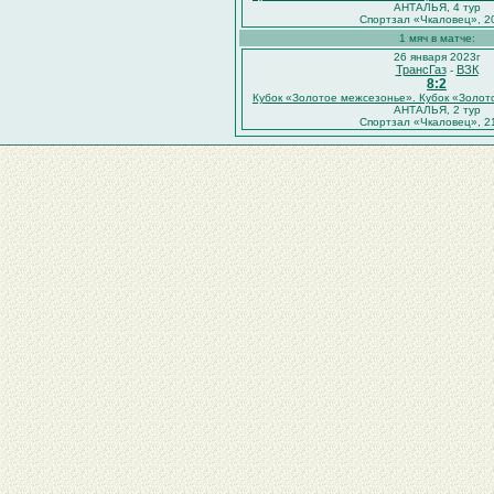
АНТАЛЬЯ, 4 тур
Спортзал «Чкаловец», 2
1 мяч в матче:
26 января 2023г
ТрансГаз
ВЗК
-
8:2
Кубок «Золотое межсезонье». Кубок «Золо
АНТАЛЬЯ, 2 тур
Спортзал «Чкаловец», 2