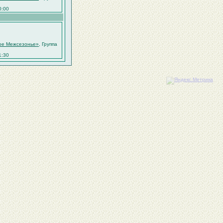
0:00
тое Межсезонье»
, Группа
1:30