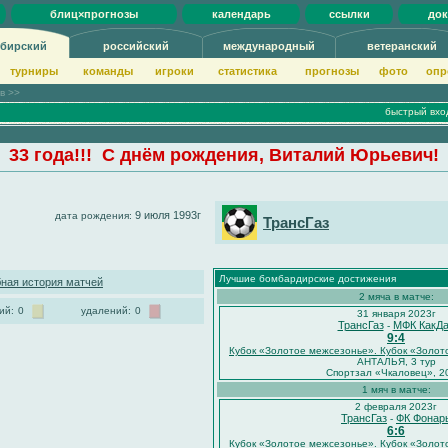
блиц×прогнозы
календарь
ссылки
до
бирский
российский
международный
ветеранский
турниры
команды
игроки
статистика
прогнозы
фото
опр
ов >>
быстрый вхо
33 года!!! С днём рождения, Виталий Юрьевич!
9 июля 1993г
дата рождения:
ТрансГаз
Лучшие бомбардирские достижения
ная история матчей
2 мяча в матче:
ий:
0
удалений:
0
31 января 2023г
ТрансГаз
МФК КакД
-
9:4
Кубок «Золотое межсезонье». Кубок «Золо
АНТАЛЬЯ, 3 тур
Спортзал «Чкаловец», 2
1 мяч в матче:
2 февраля 2023г
ТрансГаз
ФК Фонар
-
6:6
Кубок «Золотое межсезонье». Кубок «Золо