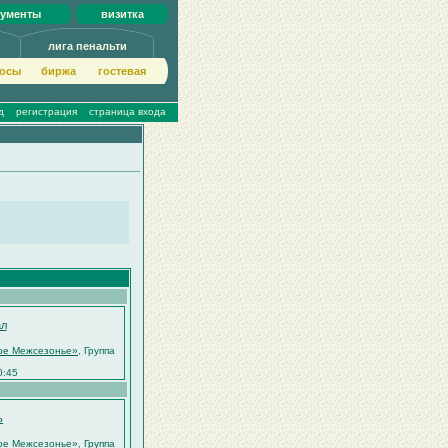
кументы
визитка
лига пенальти
осы
биржа
гoстeвая
д
регистрация
страница входа
ал
тое Межсезонье»
, Группа
0:45
ь
тое Межсезонье»
, Группа