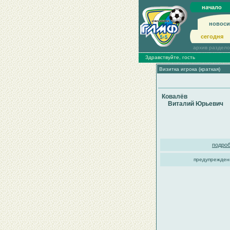
начало
новоси
сегодня
архив раздел
Здравствуйте, гость
Визитка игрока (краткая)
Ковалёв
Виталий Юрьевич
подроб
предупрежден