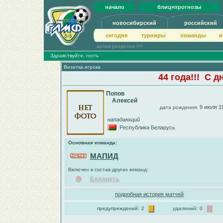
начало
блиц×прогнозы
новосибирский
российский
сегодня
турниры
команды
и
архив разделов >>
Здравствуйте, гость
Визитка игрока
44 года!!! С 
Попов
Алексей
9 июля 1
дата рождения:
нападающий
Республика Беларусь
Основная команда:
МАПИД
Включен в состав других команд:
Беларусь
подробная история матчей
предупреждений:
2
удалений:
0