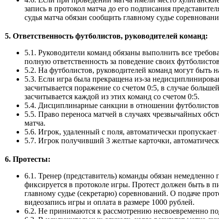
запись в протокол матча до его подписания представите
судья матча обязан сообщить главному судье соревнован
5. Ответственность футболистов, руководителей команд:
5.1. Руководители команд обязаны выполнить все требов
полную ответственность за поведение своих футболистов
5.2. На футболистов, руководителей команд могут быть
5.3. Если игра была прекращена из-за недисциплинирова
засчитывается поражение со счетом 0:5, в случае большей
засчитывается каждой из этих команд со счетом 0:5.
5.4. Дисциплинарные санкции в отношении футболисто
5.5. Право переноса матчей в случаях чрезвычайных обст
матча.
5.6. Игрок, удаленный с поля, автоматически пропускает
5.7. Игрок получивший 3 желтые карточки, автоматическ
6. Протесты:
6.1. Тренер (представитель) команды обязан немедленно 
фиксируется в протоколе игры. Протест должен быть в п
главному судье (секретарю) соревнований. О подаче прот
видеозапись игры и оплата в размере 1000 рублей.
6.2. Не принимаются к рассмотрению несвоевременно по