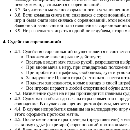
неявку команда снимается с соревнований.
3.7. За участие в матче неоформленного в установленно
3.8. Если команда снята или снявшаяся с соревнований, 
игр и была снята или снялась с соревнований, этой коман
Заявочный взнос снятой или снявшейся с соревнований 
3.9. Не разрешается играть в одной лиге дублям, вторым
4. Судейство соревнований:
4.1. Судейство соревнований осуществляется в соответств
Положение «вне игры» не действует;
Вратарь вводит мяч только рукой, разрешается выбр
При вводе мяча в игру, при стандартных положения
При пробитии штрафных, свободных, аута и углово
За нарушение Правил игры (за что назначается штр
Подкаты запрещаются, кроме вратаря в своей штра
Все игроки играют в любой спортивной обуви для з
4.2. Назначение судей на игры производится главным су
4.3. Судья матча обязан до начала игры совместно с пр
совпадение. В случае совпадения цветов формы, меняет 
4.4. В случае неприбытия команды на календарную игру 
этого оформить протокол матча.
4.5. После окончания игры тренеры (представители) кома
главному судье (секретарю) соревнований протокол матча
4.6. Если при проведении матча имели место хулигански