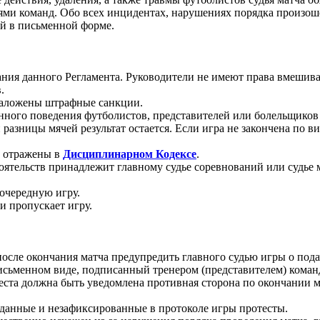
лями команд. Обо всех инцидентах, нарушениях порядка произо
ий в письменной форме.
ания данного Регламента. Руководители не имеют права вмешива
.
 наложены штрафные санкции.
нного поведения футболистов, представителей или болельщиков 
 разницы мячей результат остается. Если игра не закончена по в
в отражены в
Дисциплинарном Кодексе
.
оятельств принадлежит главному судье соревнований или судье ма
 очередную игру.
и пропускает игру.
после окончания матча предупредить главного судью игры о подач
исьменном виде, подписанный тренером (представителем) команд
еста должна быть уведомлена противная сторона по окончании м
данные и незафиксированные в протоколе игры протесты.