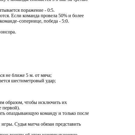
тывается поражение - 0:5.
уются. Если команда провела 50% и более
команде–сопернице, победа - 5:0.
понсора.
 не ближе 5 м. от мяча;
чается шестиметровый удар;
им образом, чтобы исключить их
 первой).
дать опаздывающую команду и только после
 игры. Судья матча обязан представить
обязан внести об этом исчерпывающую