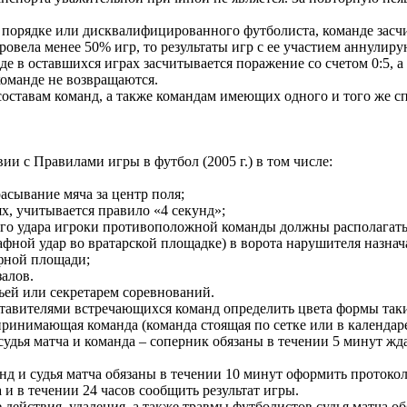
м порядке или дисквалифицированного футболиста, команде засчи
провела менее 50% игр, то результаты игр с ее участием аннулир
де в оставшихся играх засчитывается поражение со счетом 0:5, а 
команде не возвращаются.
 составам команд, а также командам имеющих одного и того же с
ии с Правилами игры в футбол (2005 г.) в том числе:
асывание мяча за центр поля;
х, учитывается правило «4 секунд»;
го удара игроки противоположной команды должны располагаться
афной удар во вратарской площадке) в ворота нарушителя назна
фной площади;
алов.
дьей или секретарем соревнований.
едставителями встречающихся команд определить цвета формы так
принимающая команда (команда стоящая по сетке или в календаре
судья матча и команда – соперник обязаны в течении 5 минут ж
нд и судья матча обязаны в течении 10 минут оформить протокол
 и в течении 24 часов сообщить результат игры.
е действия, удаления, а также травмы футболистов судья матча 