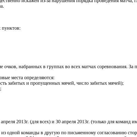
ущественно искажен из-за нарушения порядка проведения матча, 
а.
 пунктов:
 очков, набранных в группах во всех матчах соревнования. За по
оговые места определяются:
ность забитых и пропущенных мячей, число забитых мячей);
;
 апреля 2013г. (для всех) и 30 апреля 2013г. (только для команд
ков из одной команды в другую по письменному согласованию ст