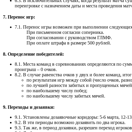
6.3. В исключительных случаях, когда результат матча с
переигровке с назначением даты и места проведения матч
7. Перенос игр:
7.1. Перенос игры возможен при выполнении следующих
При письменном согласии соперника.
При согласовании с руководством ГЛМФ.
При оплате штрафа в размере 500 рублей.
8. Определение победителей:
8.1. Места команд в соревнованиях определяются по сумме
проигрыш – 0 очков.
8.2. В случае равенства очков у двух и более команд, ит
по результатам игр между собой (число очков, раз
по лучшей разности забитых и пропущенных мячей
по наибольшему числу побед;
по наибольшему числу забитых мячей.
9. Переходы и дозаявки:
9.1. Установлены дозаявочные коридоры: 5-6 марта, 12-13
9.2. В эти периоды возможно дозаявить по два игрока.
9.3. Так же, в период дозаявки, разрешен переход игро