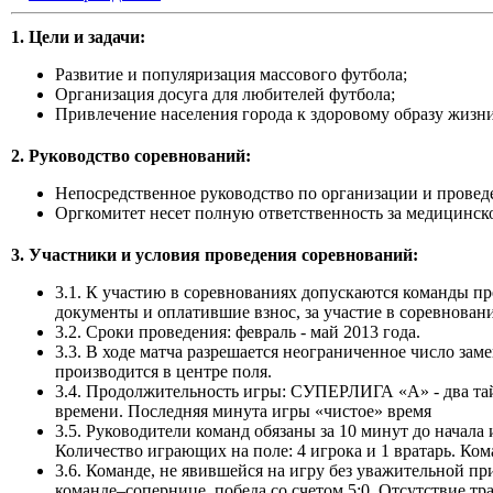
1. Цели и задачи:
Развитие и популяризация массового футбола;
Организация досуга для любителей футбола;
Привлечение населения города к здоровому образу жизни
2. Руководство соревнований:
Непосредственное руководство по организации и провед
Оргкомитет несет полную ответственность за медицинск
3. Участники и условия проведения соревнований:
3.1. К участию в соревнованиях допускаются команды п
документы и оплатившие взнос, за участие в соревновани
3.2. Сроки проведения: февраль - май 2013 года.
3.3. В ходе матча разрешается неограниченное число заме
производится в центре поля.
3.4. Продолжительность игры: СУПЕРЛИГА «А» - два тай
времени. Последняя минута игры «чистое» время
3.5. Руководители команд обязаны за 10 минут до начала
Количество играющих на поле: 4 игрока и 1 вратарь. Кома
3.6. Команде, не явившейся на игру без уважительной пр
команде–сопернице, победа со счетом 5:0. Отсутствие тр