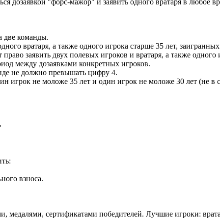
ься дозаявкой "форс-мажор" и заявить одного вратаря в любое вр
а две команды.
ного вратаря, а также одного игрока старше 35 лет, заигранных
право заявить двух полевых игроков и вратаря, а также одного и
риод между дозаявками конкретных игроков.
нде не должно превышать цифру 4.
 игрок не моложе 35 лет и один игрок не моложе 30 лет (не в с
»
ть:
ного взноса.
и, медалями, сертификатами победителей. Лучшие игроки: врат