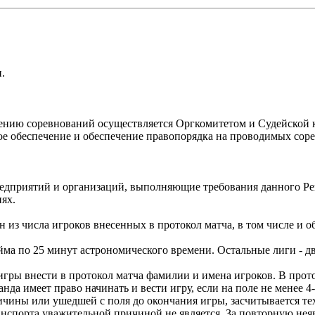
.
ению соревнований осуществляется Оргкомитетом и Судейской 
ое обеспечение и обеспечение правопорядка на проводимых сор
редприятий и организаций, выполняющие требования данного Ре
ях.
н из числа игроков внесенных в протокол матча, в том числе и о
ма по 25 минут астрономического времени. Остальные лиги - дв
 игры внести в протокол матча фамилии и имена игроков. В прото
нда имеет право начинать и вести игру, если на поле не менее 4-
ичины или ушедшей с поля до окончания игры, засчитывается тех
анспорта уважительной причиной не является. За повторную неяв