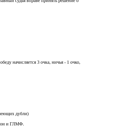
главный судья вправе принять решение о
беду начисляется 3 очка, ничья - 1 очко,
 имеющих дубли)
орон и ГЛМФ.