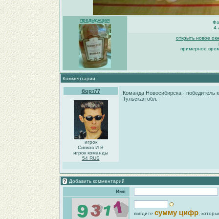
предыдущая
Фо
4 
открыть новое ок
примерное время
Комментарии
борт77
Команда Новосибирска - победитель к
Тульская обл.
игрок
Сивков И В
игрок команды
54 RUS
Добавить комментарий
Имя
сумму цифр
введите
, которы