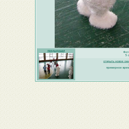
предыдущая
Фот
5 
открыть новое ок
примерное время