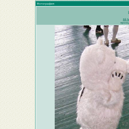
Фотография
8й 
прохо