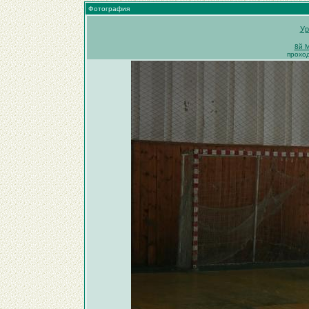
Фотография
Ур
8й 
прохо