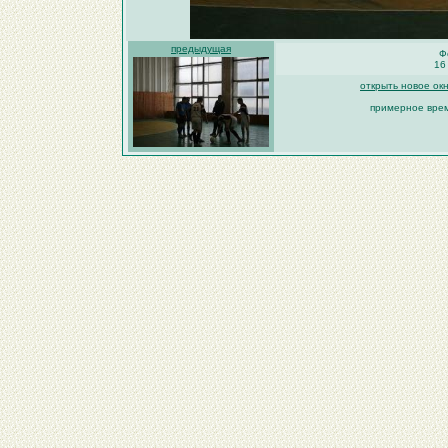
предыдущая
Ф
16
открыть новое ок
примерное врем