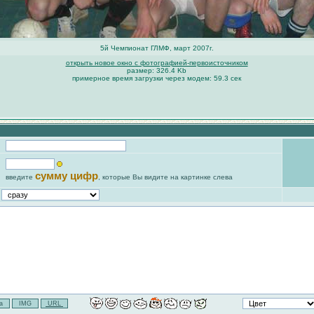
5й Чемпионат ГЛМФ, март 2007г.
открыть новое окно с фотографией-первоисточником
размер: 326.4 Kb
примерное время загрузки через модем: 59.3 сек
сумму цифр
введите
, которые Вы видите на картинке слева