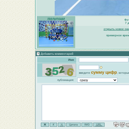
предыдущая
Фот
7 
открыть новое ок
примерное время
Добавить комментарий
Имя
сумму цифр
введите
, которы
публикация: