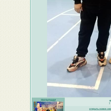
предыдущая
Ф
7
открыть новое ок