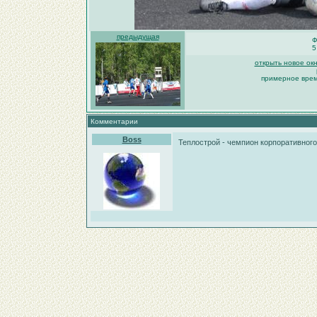
предыдущая
Ф
5
открыть новое ок
примерное время
Комментарии
Boss
Теплострой - чемпион корпоративног