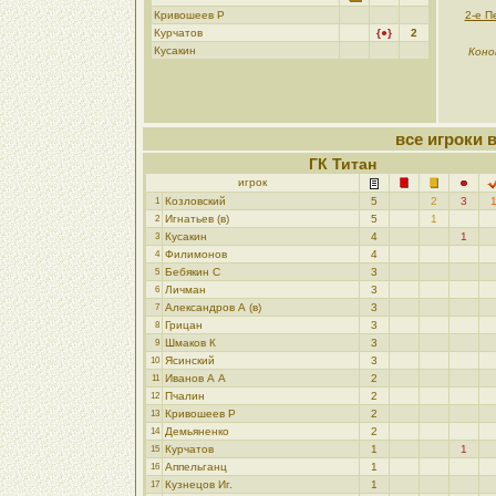
Кривошеев Р
2-е П
Курчатов
{●}
2
Кусакин
Коно
все игроки 
ГК Титан
игрок
Козловский
5
2
3
1
Игнатьев (в)
5
1
2
Кусакин
4
1
3
Филимонов
4
4
Бебякин C
3
5
Личман
3
6
Александров А (в)
3
7
Грицан
3
8
Шмаков К
3
9
Ясинский
3
10
Иванов А А
2
11
Пчалин
2
12
Кривошеев Р
2
13
Демьяненко
2
14
Курчатов
1
1
15
Аппельганц
1
16
Кузнецов Иг.
1
17