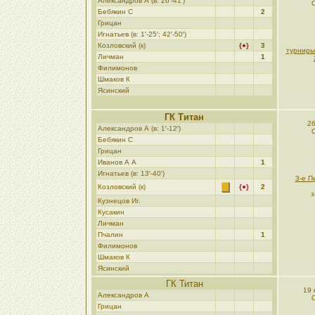
Александров А (в: 26′-41′)
Бебякин C
2
Грицан
Игнатьев (в: 1′-25′; 42′-50′)
Козловский (к)
{●}
3
турниры
Личман
1
Филимонов
Шмаков К
Ясинский
ГК Титан
26
Александров А (в: 1′-12′)
Бебякин C
Грицан
Иванов А А
1
Игнатьев (в: 13′-40′)
3-е П
Козловский (к)
{●}
2
з
Кузнецов Иг.
Кусакин
Личман
Пчалин
1
Филимонов
Шмаков К
Ясинский
ГК Титан
19 
Александров А
Грицан