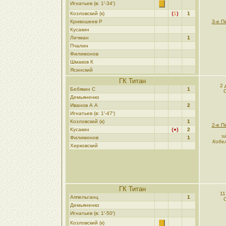
Игнатьев (в: 1′-34′)
Козловский (к)
{
1
}
1
Кривошеев Р
3-е П
Кусакин
Личман
1
Пчалин
Филимонов
Шмаков К
Ясинский
ГК Титан
2 
Бебякин C
1
Демьяненко
Иванов А А
2
Игнатьев (в: 1′-47′)
Козловский (к)
1
2-е П
Кусакин
{●}
2
з
Филимонов
1
Кобел
Хирковский
ГК Титан
11
Аппельганц
1
Демьяненко
Игнатьев (в: 1′-50′)
Козловский (к)