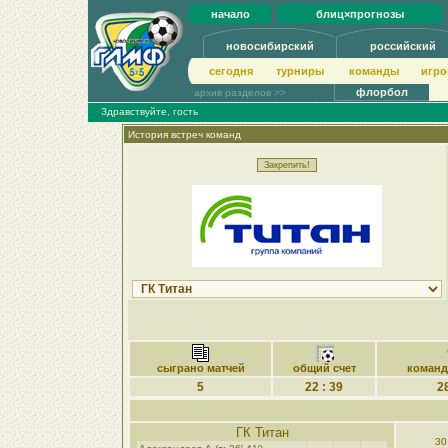
начало
блиц×прогнозы
новосибирский
российский
сегодня
турниры
команды
игро
флорбол
архив разделов >>
Здравствуйте, гость
История встреч команд
сыграно матчей
общий счет
коман
5
22 : 39
28
ГК Титан
30