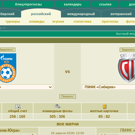
блиц×прогнозы
календарь
ссылки
до
ибирский
российский
международный
ветеранский
турниры
команды
игроки
статистика
прогнозы
фото
ов >>
быстрый вхо
vs
общий счет
командные фолы
желтые карточки
256 : 160
305 : 306
85 : 82
все матчи
ром-Югра»
ПМФК «
26 апреля 2026г 13:00