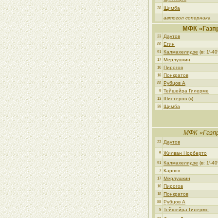
Щимба
38
автогол соперника
МФК «Газп
Даутов
23
Егин
80
Калмахелидзе
(в: 1′-40′
91
Мерлушкин
17
Пирогов
10
Понкратов
18
Рубцов А
88
Тейшейра Гилерме
9
Шистеров
(к)
13
Щимба
38
МФК «Газп
Даутов
23
Жилван Норберто
5
Калмахелидзе
(в: 1′-40′
91
Карпов
7
Мерлушкин
17
Пирогов
10
Понкратов
18
Рубцов А
88
Тейшейра Гилерме
9