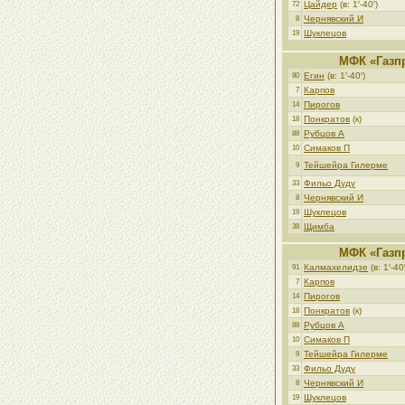
Цайдер
(в: 1′-40′)
72
Чернявский И
8
Шуклецов
19
МФК «Газп
Егин
(в: 1′-40′)
80
Карпов
7
Пирогов
14
Понкратов
(к)
18
Рубцов А
88
Симаков П
10
Тейшейра Гилерме
9
Фильо Дуду
33
Чернявский И
8
Шуклецов
19
Щимба
38
МФК «Газп
Калмахелидзе
(в: 1′-40′
91
Карпов
7
Пирогов
14
Понкратов
(к)
18
Рубцов А
88
Симаков П
10
Тейшейра Гилерме
9
Фильо Дуду
33
Чернявский И
8
Шуклецов
19