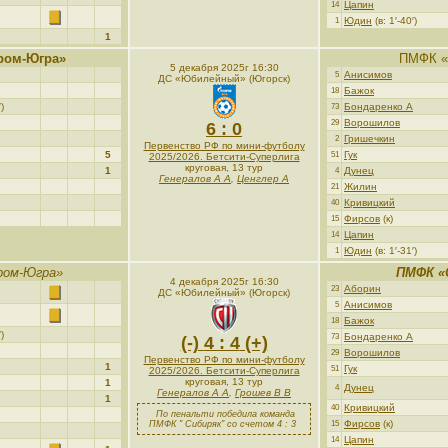
Цапин
14
Юдин
(в: 1′-40′)
1
1
ром-Югра»
ПМФК «
5 декабря 2025г 16:30
Анисимов
5
ДС «Юбилейный» (Югорск)
Бажок
18
)
Бондаренко А
73
Ворошилов
29
6 : 0
Гришечкин
2
Первенство РФ по мини-футболу
5
Гук
51
2025/2026. Бетсити-Суперлига
круговая, 13 тур
1
Дунец
4
Генералов А А
,
Ценглер А
Жилин
21
Кривицкий
40
Фирсов
(к)
15
Цапин
14
Юдин
(в: 1′-31′)
1
ром-Югра»
ПМФК «
4 декабря 2025г 16:30
Аборин
23
ДС «Юбилейный» (Югорск)
Анисимов
5
Бажок
18
)
Бондаренко А
73
(-)
4 : 4
(+)
Ворошилов
29
Первенство РФ по мини-футболу
1
Гук
51
2025/2026. Бетсити-Суперлига
круговая, 13 тур
1
Дунец
4
Генералов А А
,
Грошев В В
1
Кривицкий
40
По пенальти победила команда
Фирсов
(к)
ПМФК " Сибиряк" со счетом 4 : 3
15
Цапин
14