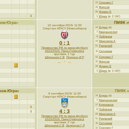
Сорокин Г
12
Фирсов
15
Фомин Е
33
1
Юдин
(в: 1′-34′)
1
ром-Югра»
ПМФК «
10 сентября 2023г 11:00
Будин
(к)
14
Спортзал НГАСУ (Новосибирск)
Кварацхелия
7
Лайпеков
8
Максимов А
23
0 : 1
Ржевский
51
Первенство РФ по мини-футболу
2023/2024. Пари-Суперлига
Ситников
11
круговая, 2 тур
Сорокин Г
Шпеньков С В
,
Погонин И Р
12
← · →
Фирсов
15
Фомин Е
33
Юдин
(в: 1′-40′)
1
ром-Югра»
ПМФК «
9 сентября 2023г 11:00
Будин
(к)
14
Спортзал НГАСУ (Новосибирск)
Кварацхелия
7
Куприянов
17
1
Лайпеков
8
4 : 3
1
Максимов А
23
Первенство РФ по мини-футболу
Ржевский
51
2023/2024. Пари-Суперлига
круговая, 2 тур
Ситников
11
Шпеньков С В
,
Зеленцов Г Л
Сорокин Г
12