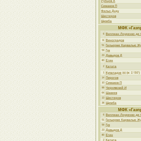
Рубцов А
Симаков П
Фильо Дуду
Шистеров
Щимба
МФК «Газп
Виллиан Лоуренко де 
6
Виноградов
11
Гильерме Карвалью Ж
51
Гук
59
Давыдов Д
23
Егин
80
Катата
2
Купатадзе
(к) (в: 1′-50′)
1
Пирогов
14
Симаков П
10
Чернявский И
99
Шакиев
64
Шистеров
13
Щимба
38
МФК «Газп
Виллиан Лоуренко де 
6
Гильерме Карвалью Ж
51
Гук
59
Давыдов Д
23
Егин
80
Катата
2