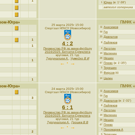
1
Юдин
(в: 1′-38′)
1
автогол соперника
ром-Югра»
ПМФК «
25 марта 2025г 15:00
Анисимов
11
Спортзал НГАСУ (Новосибирск)
Гук
59
Давлатов
25
1
4 : 2
Лайпеков
8
1
Первенство РФ по мини-футболу
Леготин
4
2024/2025. Бетсити-Суперлига
Малинин
19
круговая, 21 тур
Нешин
Турсуналиев А
,
Чумейко В И
28
1
← · →
Плево
(в: 1′-35′)
87
Терешин
5
Фирсов
(к)
15
Цапин
14
1
ром-Югра»
ПМФК «
24 марта 2025г 15:00
Анисимов
11
Спортзал НГАСУ (Новосибирск)
Гук
59
3
Давлатов
(в: 1′-32′)
25
Лайпеков
8
6 : 1
Леготин
4
Первенство РФ по мини-футболу
Малинин
19
2024/2025. Бетсити-Суперлига
круговая, 21 тур
Нешин
28
Турсуналиев А
,
Грошев В В
Плево
87
← · →
Пономарев А
3
2
Терешин
5