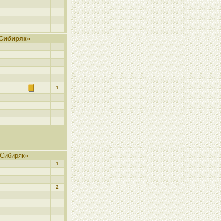
Сибиряк»
1
Сибиряк»
1
2