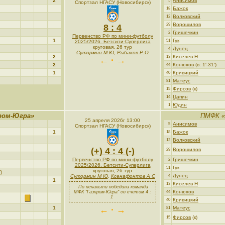
2
Анисимов
5
Спортзал НГАСУ (Новосибирск)
Бажок
18
Волковский
12
Ворошилов
29
8 : 4
Гришечкин
2
Первенство РФ по мини-футболу
1
Гук
51
2025/2026. Бетсити-Суперлига
круговая, 26 тур
Дунец
4
Сутормин М Ю
,
Рыбаков Р О
2
Киселев Н
13
← · →
2
Конюхов
(в: 1′-31′)
44
1
Кривицкий
40
Матеус
81
Фирсов
(к)
15
Цапин
14
Юдин
1
ром-Югра»
ПМФК «
25 апреля 2026г 13:00
Анисимов
5
Спортзал НГАСУ (Новосибирск)
1
Бажок
18
Волковский
12
(+)
4 : 4
(-)
Ворошилов
29
Первенство РФ по мини-футболу
Гришечкин
2
2025/2026. Бетсити-Суперлига
Гук
51
круговая, 26 тур
)
Дунец
Сутормин М Ю
,
Ксенафонтов А С
4
1
Киселев Н
13
По пенальти победила команда
Конюхов
МФК "Газпром-Югра" со счетом 4 :
44
1
Кривицкий
40
1
← · →
Матеус
81
Фирсов
(к)
15