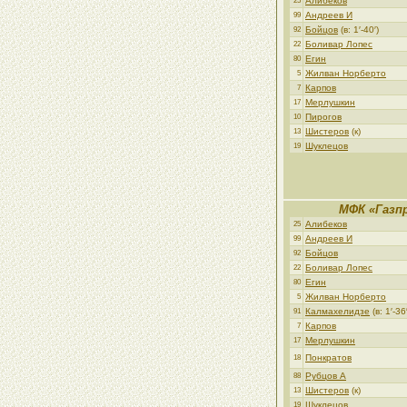
Алибеков
25
Андреев И
99
Бойцов
(в: 1′-40′)
92
Боливар Лопес
22
Егин
80
Жилван Норберто
5
Карпов
7
Мерлушкин
17
Пирогов
10
Шистеров
(к)
13
Шуклецов
19
МФК «Газп
Алибеков
25
Андреев И
99
Бойцов
92
Боливар Лопес
22
Егин
80
Жилван Норберто
5
Калмахелидзе
(в: 1′-36′
91
Карпов
7
Мерлушкин
17
Понкратов
18
Рубцов А
88
Шистеров
(к)
13
Шуклецов
19