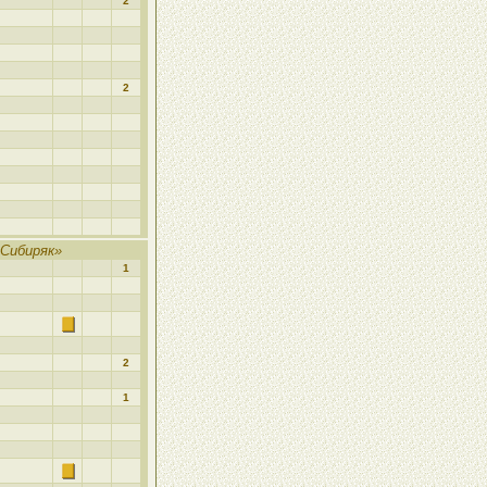
2
2
Сибиряк»
1
2
1