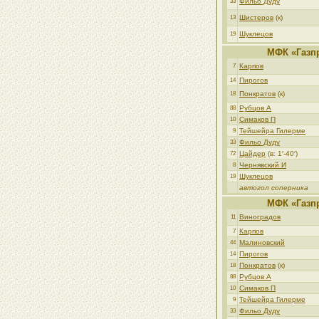
Фильо Дуду
33
Шистеров
(к)
13
Шуклецов
19
МФК «Газп
Карпов
7
Пирогов
14
Понкратов
(к)
18
Рубцов А
88
Симаков П
10
Тейшейра Гилерме
9
Фильо Дуду
33
Цайдер
(в: 1′-40′)
72
Чернявский И
8
Шуклецов
19
автогол соперника
МФК «Газп
Виноградов
11
Карпов
7
Малиновский
44
Пирогов
14
Понкратов
(к)
18
Рубцов А
88
Симаков П
10
Тейшейра Гилерме
9
Фильо Дуду
33