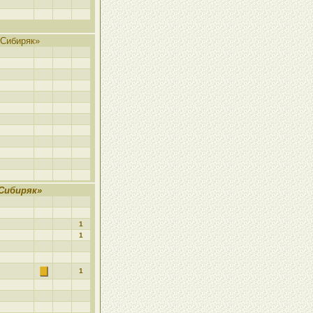
Сибиряк»
Сибиряк»
1
1
1