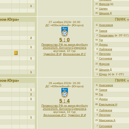
Фирсов
(к)
15
1
Цапин
14
Шишов Д
20
ром-Югра»
ПМФК «
27 ноября 2024г 16:30
Анисимов
ДС «Юбилейный» (Югорск)
11
Гамов
29
Гришечкин
(в: 26′-31′)
2
2
5 : 0
Гук
59
Первенство РФ по мини-футболу
Дунец
13
1
2024/2025. Бетсити-Суперлига
Лайпеков
8
круговая, 10 тур
Леготин
Чумейко В И
,
Великанова И С
4
1
Ситников
7
Фирсов
15
Шишов Д
20
1
Юдин
(к) (в: 1′-25′)
1
ром-Югра»
ПМФК «
26 ноября 2024г 16:30
)
Анисимов
11
ДС «Юбилейный» (Югорск)
1
Гамов
29
1
Гук
59
1
Дунец
13
5 : 4
Емельянов Н
89
Первенство РФ по мини-футболу
2024/2025. Бетсити-Суперлига
Лайпеков
8
круговая, 10 тур
Леготин
Великанова И С
,
Чумейко В И
4
1
Максимов А
23
Ситников
7