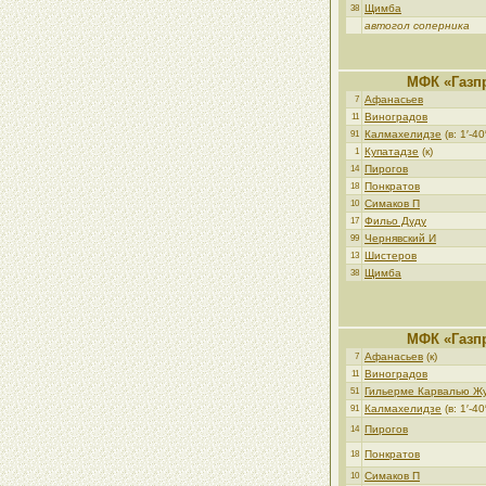
Щимба
38
автогол соперника
МФК «Газп
Афанасьев
7
Виноградов
11
Калмахелидзе
(в: 1′-40′
91
Купатадзе
(к)
1
Пирогов
14
Понкратов
18
Симаков П
10
Фильо Дуду
17
Чернявский И
99
Шистеров
13
Щимба
38
МФК «Газп
Афанасьев
(к)
7
Виноградов
11
Гильерме Карвалью Ж
51
Калмахелидзе
(в: 1′-40′
91
Пирогов
14
Понкратов
18
Симаков П
10