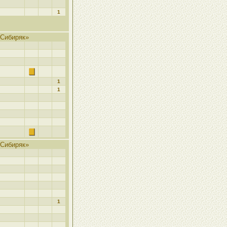
1
Сибиряк»
1
1
Сибиряк»
1