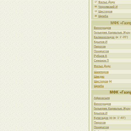
Фильо Дуду
17
Чернявский И
99
Шистеров
13
Щимба
38
МФК «Газп
Виноградов
Гильерме Карвалью Жуау
Калмахелидзе
(в: 1′-35′)
Крылов И
Пирогов
Понкратов
Рубцов А
Симаков П
Фильо Дуду
Шампоров
Шведко
Шистеров
(к)
Щимба
МФК «Газп
Афанасьев
Виноградов
Гильерме Карвалью Жуау
Крылов И
Купатадзе
(к) (в: 1′-40′)
Пирогов
Понкратов