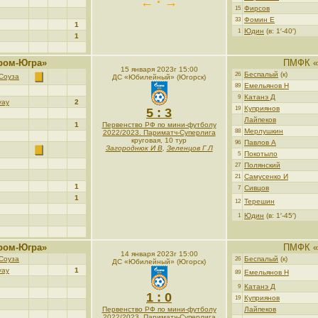
← · →
Фирсов
15
Фомин Е
33
1
Юдин
(в: 1′-40′)
1
1
ром-Югра»
ПМФК «
15 января 2023г 15:00
Беспалый
(к)
26
Соуза
ДС «Юбилейный» (Югорск)
Емельянов Н
89
Катанэ Д
9
уау
2
Куприянов
19
5 : 3
Лайпеков
1
Первенство РФ по мини-футболу
Мерлушкин
88
2022/2023. Париматч-Суперлига
круговая, 10 тур
Павлов А
96
Загороднюк И В
,
Зеленцов Г Л
Покотыло
5
Полянский
27
Самусенко И
21
1
Сивцов
7
1
Терешин
12
Юдин
(в: 1′-45′)
1
ром-Югра»
ПМФК «
14 января 2023г 15:00
Соуза
Беспалый
(к)
26
ДС «Юбилейный» (Югорск)
уау
1
Емельянов Н
89
Катанэ Д
9
1 : 0
Куприянов
19
Первенство РФ по мини-футболу
Лайпеков
2022/2023. Париматч-Суперлига