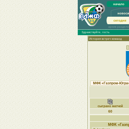
начало
новос
сегодня
архив раздел
Здравствуйте, гость
История встреч команд
сыграно матчей
60
МФК «Газп