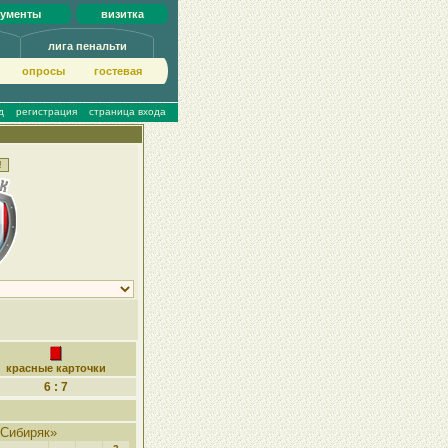
кументы
визитка
лига пенальти
опросы
гoстeвая
д
регистрация
страница входа
красные карточки
6 : 7
Сибиряк»