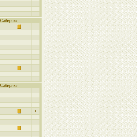
Сибиряк»
Сибиряк»
1