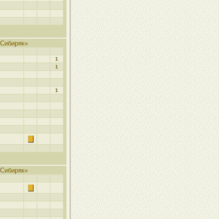
Сибиряк»
1
1
1
Сибиряк»