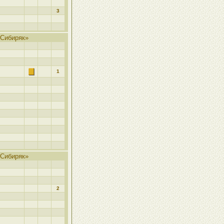
3
Сибиряк»
1
Сибиряк»
2