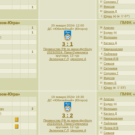
Сорокин Г
12
Фирсов
15
1
Шишов Д
20
Юдин
(к) (в: 1′-37′)
1
ром-Югра»
ПМФК «
20 января 2024г 12:00
1
Алегин
28
ДС «Юбилейный» (Югорск)
1
Будин
(к)
14
)
Волошин
75
3 : 1
Катанэ Д
9
Первенство РФ по мини-футболу
Кварацхелия
7
1
2023/2024. Пари-Суперлига
Лайпеков
8
круговая, 13 тур
Попов И В
Зеленцов Г Л
,
Ценглер А
90
Сивцов
77
Ситников
11
Сорокин Г
12
Фирсов
15
Фомин Е
33
Юдин
(в: 1′-33′)
1
ром-Югра»
ПМФК «
19 января 2024г 16:30
Алегин
28
ДС «Юбилейный» (Югорск)
Будин
(к)
14
уау
2
Волошин
75
)
Катанэ Д
9
3 : 2
Кварацхелия
7
Первенство РФ по мини-футболу
Лайпеков
8
2023/2024. Пари-Суперлига
круговая, 13 тур
Попов И В
90
Зеленцов Г Л
,
Ценглер А
Сивцов
77