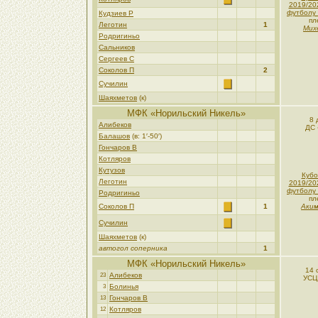
2019/20
футболу 
Кудзиев Р
пл
Леготин
1
Мих
Родригиньо
Сальников
Сергеев С
Соколов П
2
Сучилин
Шаяхметов
(к)
МФК «Норильский Никель»
8 
Алибеков
ДС 
Балашов
(в: 1′-50′)
Гончаров В
Котляров
Кутузов
Кубо
Леготин
2019/20
футболу 
Родригиньо
пл
Соколов П
1
Аким
Сучилин
Шаяхметов
(к)
автогол соперника
1
МФК «Норильский Никель»
14 
Алибеков
23
УСЦ
Болинья
3
Гончаров В
13
Котляров
12