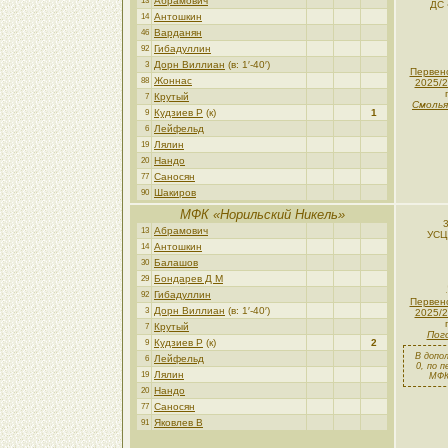
Абрамович
13
ДС 
Антошкин
14
Варданян
46
Гибадуллин
92
Дорн Виллиан
(в: 1′-40′)
3
Первен
Жоннас
88
2025/2
Крутый
7
Смолья
Кудзиев Р
(к)
1
9
Лейфельд
6
Лялин
19
Нандо
20
Саносян
77
Шакиров
90
МФК «Норильский Никель»
Абрамович
13
УСЦ
Антошкин
14
Балашов
30
Бондарев Д М
29
Гибадуллин
92
Первен
Дорн Виллиан
(в: 1′-40′)
3
2025/2
Крутый
7
Пог
Кудзиев Р
(к)
2
9
В допо
Лейфельд
6
0, по 
Лялин
19
МФК
Нандо
20
Саносян
77
Яковлев В
91