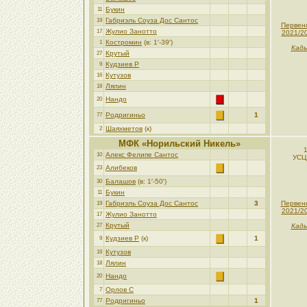
Букин
11
Габриэль Соуза Дос Сантос
19
Первен
Жулио Занотто
17
2021/2
Костромин
(в: 1′-39′)
1
Кады
Крутый
27
Кудзиев Р
9
Кутузов
16
Лялин
18
Нандо
20
Родригиньо
1
77
Шаяхметов
(к)
2
МФК «Норильский Никель»
Алекс Фелипе Сантос
10
УСЦ
Алибеков
23
Балашов
(в: 1′-50′)
30
Букин
11
Габриэль Соуза Дос Сантос
3
Первен
19
2021/2
Жулио Занотто
17
Крутый
27
Кады
Кудзиев Р
(к)
1
9
Кутузов
16
Лялин
18
Нандо
20
Орлов С
7
Родригиньо
1
77