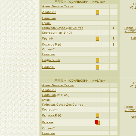
МФК «Норильский Никель»
17
Алекс Фелипе Сантос
УСЦ
Алибеков
Балашов
Букин
Габриэль Соуза Дос Сантос
1
Первен
2022/2
Костромин
(в: 1′-49′)
Пог
Крутый
1
Кудзиев Р
(к)
1
Орлов С
Поваров
Родригиньо
Саносян
МФК «Норильский Никель»
16
Алекс Фелипе Сантос
УСЦ
Алибеков
Балашов
(в: 1′-45′)
Букин
Габриэль Соуза Дос Сантос
Первен
Костромин
2022/2
Кудзиев Р
(к)
Пог
Кутузов
Орлов С
Поваров