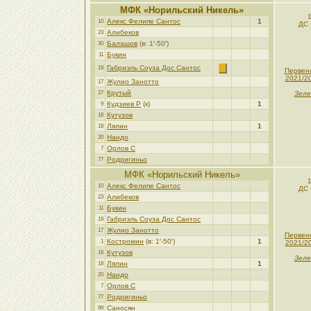
МФК «Норильский Никель»
Алекс Фелипе Сантос
1
10
ДС 
Алибеков
23
Балашов
(в: 1′-50′)
30
Букин
11
Габриэль Соуза Дос Сантос
19
Первен
2021/2
Жулио Занотто
17
Крутый
27
Зеле
Кудзиев Р
(к)
1
9
Кутузов
16
Лялин
1
18
Нандо
20
Орлов С
7
Родригиньо
77
МФК «Норильский Никель»
Алекс Фелипе Сантос
10
ДС 
Алибеков
23
Букин
11
Габриэль Соуза Дос Сантос
19
Жулио Занотто
17
Первен
Костромин
(в: 1′-50′)
1
1
2021/2
Кутузов
16
Зеле
Лялин
1
18
Нандо
20
Орлов С
7
Родригиньо
77
Саносян
99