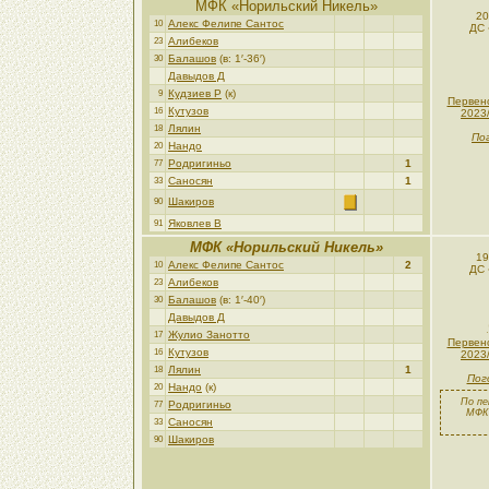
МФК «Норильский Никель»
20
Алекс Фелипе Сантос
10
ДС 
Алибеков
23
Балашов
(в: 1′-36′)
30
Давыдов Д
Кудзиев Р
(к)
9
Первен
Кутузов
16
2023
Лялин
18
По
Нандо
20
Родригиньо
1
77
Саносян
1
33
Шакиров
90
Яковлев В
91
МФК «Норильский Никель»
19
Алекс Фелипе Сантос
2
10
ДС 
Алибеков
23
Балашов
(в: 1′-40′)
30
Давыдов Д
Жулио Занотто
17
Первен
Кутузов
16
2023
Лялин
1
18
Пог
Нандо
(к)
20
По пе
Родригиньо
77
МФК 
Саносян
33
Шакиров
90