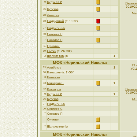
Кудзиев Р
9
Первен
2019/2
Кутузов
16
Мих
Леготин
20
Поддубный
(в: 1′-25′)
98
Родригиньо
77
Сергеев С
10
Соколов П
7
Сучилин
11
Сытик
(в: 26′-50′)
99
Шаяхметов
(к)
1
2
МФК «Норильский Никель»
13 
Алибеков
1
23
УСЦ
Балашов
(в: 1′-50′)
30
Болинья
3
Гончаров В
1
13
Котляров
Первен
12
2019/2
Кудзиев Р
1
9
Кутузов
16
Ми
Родригиньо
77
Сергеев С
10
Соколов П
7
Сучилин
11
Шаяхметов
(к)
2
МФК «Норильский Никель»