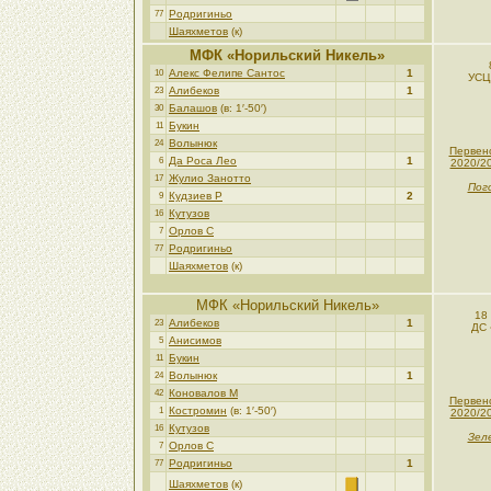
Родригиньо
77
Шаяхметов
(к)
МФК «Норильский Никель»
Алекс Фелипе Сантос
1
10
УСЦ
Алибеков
1
23
Балашов
(в: 1′-50′)
30
Букин
11
Волынюк
24
Первен
Да Роса Лео
1
6
2020/2
Жулио Занотто
17
Пог
Кудзиев Р
2
9
Кутузов
16
Орлов С
7
Родригиньо
77
Шаяхметов
(к)
МФК «Норильский Никель»
18
Алибеков
1
23
ДС 
Анисимов
5
Букин
11
Волынюк
1
24
Коновалов М
42
Первен
Костромин
(в: 1′-50′)
1
2020/2
Кутузов
16
Зел
Орлов С
7
Родригиньо
1
77
Шаяхметов
(к)