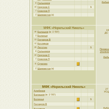
Кадык
Сальников
8
Сергеев С
1
10
Соколов П
7
Шаяхметов
(к)
2
МФК «Норильский Никель»
16
Балашов
(в: 1′-50′)
30
ДС 
Болинья
3
Гончаров В
13
Котляров
12
Леготин
1
20
Первен
Сальников
8
2019/2
Сергеев С
10
Кады
Соколов П
7
Сучилин
11
Шаяхметов
(к)
2
МФК «Норильский Никель»
27
Алибеков
УСЦ
Балашов
(в: 1′-50′)
Болинья
1
Гончаров В
Кубо
Котляров