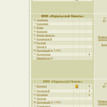
МФК «Норильский Никель»
17
Алибеков
23
ДС 
Анисимов
5
Букин
11
Волынюк
24
Жулио Занотто
17
Первен
Коновалов М
42
2020/2
Кутузов
16
Зеле
Орлов С
7
Поддубный
(в: 1′-50′)
98
Родригиньо
4
77
Шаяхметов
(к)
МФК «Норильский Никель»
17
Болинья
1
3
ДС 
Гончаров В
1
13
Котляров
1
12
Леготин
20
Первен
Поддубный
(в: 1′-50′)
98
2019/2
Родригиньо
77