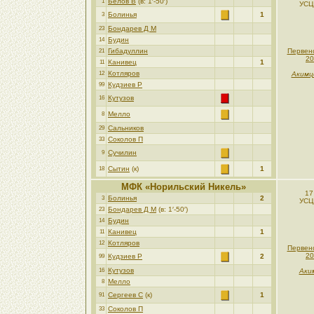
Белов В
(в: 1′-50′)
1
УСЦ
Болинья
1
3
Бондарев Д М
23
Будин
14
Гибадуллин
Первен
21
20
Канивец
1
11
Котляров
12
Акимц
Кудзиев Р
99
Кутузов
16
Мелло
8
Сальников
29
Соколов П
33
Сучилин
9
Сытин
(к)
1
18
МФК «Норильский Никель»
17
Болинья
2
3
УСЦ
Бондарев Д М
(в: 1′-50′)
23
Будин
14
Канивец
1
11
Котляров
12
Первен
20
Кудзиев Р
2
99
Кутузов
16
Аки
Мелло
8
Сергеев С
(к)
1
91
Соколов П
33