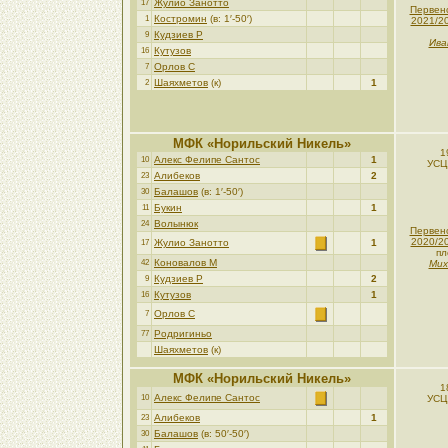
Жулио Занотто
17
Первен
Костромин
(в: 1′-50′)
1
2021/2
Кудзиев Р
9
Ива
Кутузов
16
Орлов С
7
Шаяхметов
(к)
1
2
МФК «Норильский Никель»
1
Алекс Фелипе Сантос
1
10
УСЦ
Алибеков
2
23
Балашов
(в: 1′-50′)
30
Букин
1
11
Волынюк
24
Первен
2020/2
Жулио Занотто
1
17
пл
Коновалов М
42
Мих
Кудзиев Р
2
9
Кутузов
1
16
Орлов С
7
Родригиньо
77
Шаяхметов
(к)
МФК «Норильский Никель»
1
Алекс Фелипе Сантос
10
УСЦ
Алибеков
1
23
Балашов
(в: 50′-50′)
30