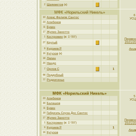
Шаяхметов
(к)
2
МФК «Норильский Никель»
6
Алекс Фелипе Сантос
10
УСЦ
Алибеков
23
Букин
11
Жулио Занотто
17
Костромин
(в: 1′-50′)
1
Первен
2021/2
Крутый
27
Кудзиев Р
9
Аким
Кутузов
(к)
16
Лялин
18
Нандо
20
Орлов С
1
7
Поддубный
98
Родригиньо
77
МФК «Норильский Никель»
5
Алибеков
23
УСЦ
Балашов
30
Букин
11
Габриэль Соуза Дос Сантос
19
Жулио Занотто
17
Первен
Костромин
(в: 1′-50′)
1
2021/2
Кудзиев Р
1
9
Аким
Кутузов
16