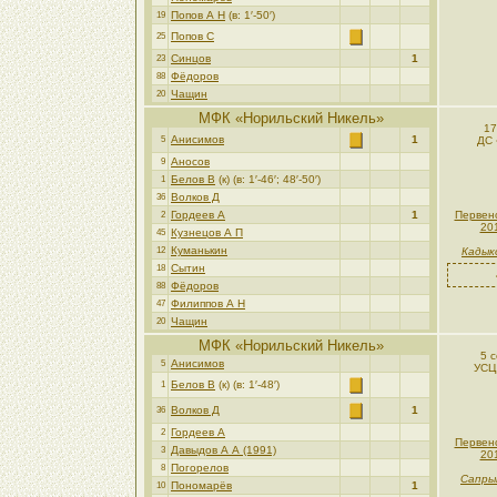
Попов А Н
(в: 1′-50′)
19
Попов С
25
Синцов
1
23
Фёдоров
88
Чащин
20
МФК «Норильский Никель»
17
Анисимов
1
5
ДС 
Аносов
9
Белов В
(к) (в: 1′-46′; 48′-50′)
1
Волков Д
36
Гордеев А
1
Первен
2
20
Кузнецов А П
45
Куманькин
12
Кадык
Сытин
18
Фёдоров
88
Филиппов А Н
47
Чащин
20
МФК «Норильский Никель»
5 
Анисимов
5
УСЦ
Белов В
(к) (в: 1′-48′)
1
Волков Д
1
36
Гордеев А
2
Первен
Давыдов А А (1991)
3
20
Погорелов
8
Сапры
Пономарёв
1
10