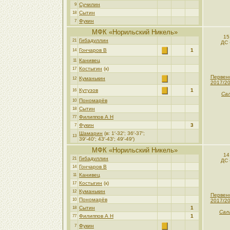
Сучилин
9
Сытин
18
Фукин
7
МФК «Норильский Никель»
15
Гибадуллин
21
ДС 
Гончаров В
1
14
Канивец
11
Костыгин
(к)
17
Первен
Куманькин
12
2017/2
Кутузов
1
16
Сал
Пономарёв
10
Сытин
18
Филиппов А Н
77
Фукин
3
7
Шамарин
(в: 1′-32′; 36′-37′;
13
39′-40′; 43′-43′; 49′-49′)
МФК «Норильский Никель»
14
Гибадуллин
21
ДС 
Гончаров В
14
Канивец
11
Костыгин
(к)
17
Куманькин
12
Первен
Пономарёв
10
2017/2
Сытин
1
18
Сал
Филиппов А Н
1
77
Фукин
7