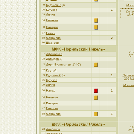
Кудзиев Р
(к)
9
Мост
Кутузов
1
16
По пе
Лялин
19
МФК 
Негиньо
14
Поваров
8
Селин
47
Фабрисио
2
88
Шакиров
90
МФК «Норильский Никель»
28 
Афанасьев
7
ДС 
Давыдов Д
18
Дорн Виллиан
(в: 1′-40′)
3
Крутый
17
Кудзиев Р
(к)
1
Первен
9
2024/2
Кутузов
16
Лялин
19
Мостов
Нандо
1
20
Негиньо
14
Поваров
8
Саносян
77
Фабрисио
1
88
МФК «Норильский Никель»
16
Алибеков
23
УСЦ
Афанасьев
7