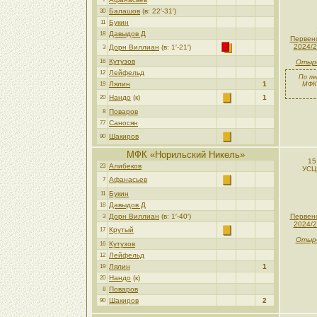
Балашов
(в: 22′-31′)
30
Букин
11
Давыдов Д
18
Первен
2024/2
Дорн Виллиан
(в: 1′-21′)
3
Кутузов
16
Отырб
Лейфельд
12
По пе
Лялин
1
19
МФК 
Нандо
(к)
1
20
Поваров
8
Саносян
77
Шакиров
90
МФК «Норильский Никель»
15
Алибеков
23
УСЦ
Афанасьев
7
Букин
11
Давыдов Д
18
Дорн Виллиан
(в: 1′-40′)
Первен
3
2024/2
Крутый
17
Отырб
Кутузов
16
Лейфельд
12
Лялин
1
19
Нандо
(к)
20
Поваров
8
Шакиров
2
90