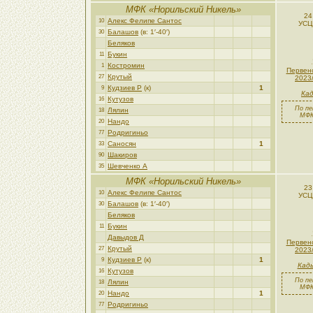
МФК «Норильский Никель»
24
Алекс Фелипе Сантос
10
УСЦ
Балашов
(в: 1′-40′)
30
Беляков
Букин
11
Костромин
1
Первен
Крутый
27
2023
Кудзиев Р
(к)
1
9
Кад
Кутузов
16
По пе
Лялин
18
МФК
Нандо
20
Родригиньо
77
Саносян
1
33
Шакиров
90
Шевченко А
35
МФК «Норильский Никель»
23
Алекс Фелипе Сантос
10
УСЦ
Балашов
(в: 1′-40′)
30
Беляков
Букин
11
Давыдов Д
Первен
Крутый
27
2023
Кудзиев Р
(к)
1
9
Кады
Кутузов
16
По пе
Лялин
18
МФК
Нандо
1
20
Родригиньо
77