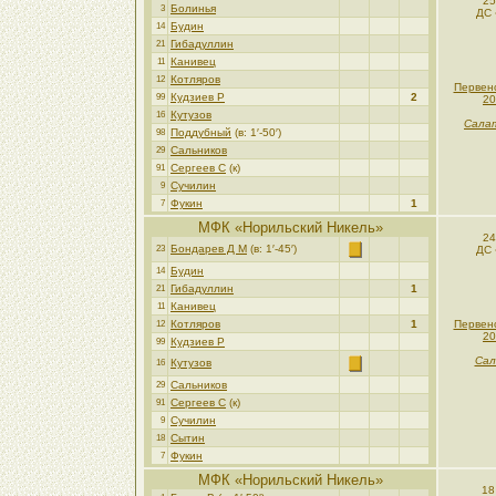
25
Болинья
3
ДС 
Будин
14
Гибадуллин
21
Канивец
11
Котляров
12
Первен
Кудзиев Р
2
99
20
Кутузов
16
Салат
Поддубный
(в: 1′-50′)
98
Сальников
29
Сергеев С
(к)
91
Сучилин
9
Фукин
1
7
МФК «Норильский Никель»
24
Бондарев Д М
(в: 1′-45′)
23
ДС 
Будин
14
Гибадуллин
1
21
Канивец
11
Котляров
1
Первен
12
20
Кудзиев Р
99
Сал
Кутузов
16
Сальников
29
Сергеев С
(к)
91
Сучилин
9
Сытин
18
Фукин
7
МФК «Норильский Никель»
18