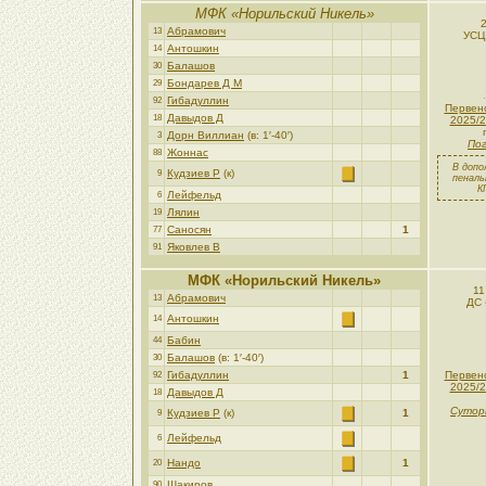
МФК «Норильский Никель»
Абрамович
13
УСЦ
Антошкин
14
Балашов
30
Бондарев Д М
29
Гибадуллин
92
Первен
Давыдов Д
18
2025/2
Дорн Виллиан
(в: 1′-40′)
3
Пог
Жоннас
88
В допо
Кудзиев Р
(к)
9
пеналь
К
Лейфельд
6
Лялин
19
Саносян
1
77
Яковлев В
91
МФК «Норильский Никель»
11
Абрамович
13
ДС 
Антошкин
14
Бабин
44
Балашов
(в: 1′-40′)
30
Гибадуллин
1
Первен
92
2025/2
Давыдов Д
18
Сутор
Кудзиев Р
(к)
1
9
Лейфельд
6
Нандо
1
20
Шакиров
90