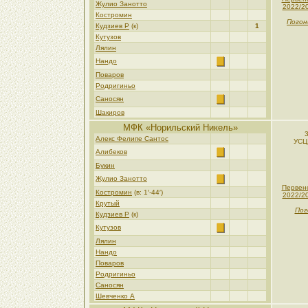
Жулио Занотто
2022/2
Костромин
Погон
Кудзиев Р
(к)
1
Кутузов
Лялин
Нандо
Поваров
Родригиньо
Саносян
Шакиров
МФК «Норильский Никель»
3
Алекс Фелипе Сантос
УСЦ
Алибеков
Букин
Жулио Занотто
Первен
Костромин
(в: 1′-44′)
2022/2
Крутый
Пог
Кудзиев Р
(к)
Кутузов
Лялин
Нандо
Поваров
Родригиньо
Саносян
Шевченко А