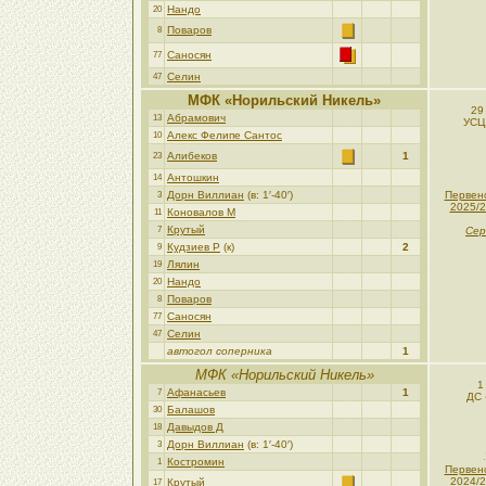
Нандо
20
Поваров
8
Саносян
77
Селин
47
МФК «Норильский Никель»
29
Абрамович
13
УСЦ
Алекс Фелипе Сантос
10
Алибеков
1
23
Антошкин
14
Дорн Виллиан
(в: 1′-40′)
Первен
3
2025/2
Коновалов М
11
Крутый
7
Сер
Кудзиев Р
(к)
2
9
Лялин
19
Нандо
20
Поваров
8
Саносян
77
Селин
47
автогол соперника
1
МФК «Норильский Никель»
1
Афанасьев
1
7
ДС 
Балашов
30
Давыдов Д
18
Дорн Виллиан
(в: 1′-40′)
3
Костромин
1
Первен
2024/2
Крутый
17