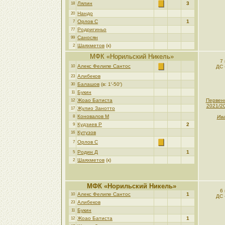
Лялин
3
18
Нандо
20
Орлов С
1
7
Родригиньо
77
Саносян
99
Шаяхметов
(к)
2
МФК «Норильский Никель»
7
Алекс Фелипе Сантос
10
ДС 
Алибеков
23
Балашов
(в: 1′-50′)
30
Букин
11
Жоао Батиста
Первен
12
2021/2
Жулио Занотто
17
Коновалов М
8
Ива
Кудзиев Р
2
9
Кутузов
16
Орлов С
7
Родин Д
1
5
Шаяхметов
(к)
2
МФК «Норильский Никель»
6
Алекс Фелипе Сантос
1
10
ДС 
Алибеков
23
Букин
11
Жоао Батиста
1
12