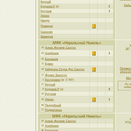
Крутый
Кады
Кудзиев Р
(к)
1
Кутузов
1
Лялин
Нандо
Поваров
Саносян
Шакиров
МФК «Норильский Никель»
Алекс Фелипе Сантос
10
ДС 
Алибеков
1
23
Балашов
30
Букин
11
Первен
Габриэль Соуза Дос Сантос
19
2021/2
Жулио Занотто
17
Мих
Костромин
(в: 1′-50′)
1
Крутый
По п
27
побе
Кудзиев Р
(к)
2
9
Кутузов
16
Лялин
1
18
Поддубный
98
Родригиньо
77
МФК «Норильский Никель»
Алекс Фелипе Сантос
10
УСЦ
Алибеков
23
Балашов
30