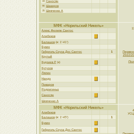
Саносян
33
Шакиров
90
Шевченко А
35
МФК «Норильский Никель»
1
Алекс Фелипе Сантос
Алибеков
Балашов
(в: 1′-41′)
Букин
Габриэль Соуза Дос Сантос
1
Первен
2022/2
Крутый
Пог
Кудзиев Р
(к)
Кутузов
Лялин
Нандо
Поваров
Родригиньо
Саносян
Шевченко А
МФК «Норильский Никель»
4
Алибеков
УСЦ
Балашов
(в: 1′-45′)
1
Букин
Габриэль Соуза Дос Сантос
Первен