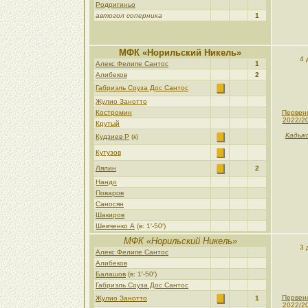
Родригиньо
автогол соперника
1
МФК «Норильский Никель»
4 
Алекс Фелипе Сантос
1
Алибеков
2
Габриэль Соуза Дос Сантос
Жулио Занотто
Костромин
Первен
2022/2
Крутый
Кадык
Кудзиев Р
(к)
Кутузов
Лялин
2
Нандо
Поваров
Саносян
Шакиров
Шевченко А
(в: 1′-50′)
МФК «Норильский Никель»
3 
Алекс Фелипе Сантос
Алибеков
Балашов
(в: 1′-50′)
Габриэль Соуза Дос Сантос
Первен
Жулио Занотто
1
2022/2