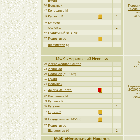
Букин
11
Волынюк
Первен
24
2020/2
Коновалов М
42
пл
Мих
Кудзиев Р
1
9
Кутузов
16
Орлов С
2
7
Поддубный
(в: 1′-49′)
98
Родригиньо
77
Шаяхметов
(к)
МФК «Норильский Никель»
1
Алекс Фелипе Сантос
1
10
ДС 
Алибеков
23
Балашов
(в: 1′-13′)
30
Букин
11
Волынюк
1
24
Первен
2020/2
Жулио Занотто
17
пл
Коновалов М
42
Аки
Кудзиев Р
9
Кутузов
1
16
Орлов С
7
Поддубный
(в: 14′-50′)
98
Родригиньо
77
Шаяхметов
(к)
1
МФК «Норильский Никель»