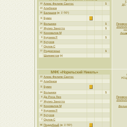
1
Алекс Фелипе Сантос
1
10
ДС 
Алибеков
23
Балашов
(в: 1′-50′)
30
Букин
11
Волынюк
1
Первен
24
2020/2
Жулио Занотто
1
17
пл
Коновалов М
42
Аким
Кудзиев Р
1
9
Кутузов
16
Орлов С
7
Родригиньо
1
77
Шаяхметов
(к)
МФК «Норильский Никель»
Алекс Фелипе Сантос
10
УСЦ
Алибеков
23
Букин
11
Волынюк
1
24
Да Роса Лео
Первен
6
2020/2
Жулио Занотто
17
Коновалов М
42
Велик
Кудзиев Р
9
Кутузов
16
Орлов С
7
Поддубный
(в: 1′-50′)
98