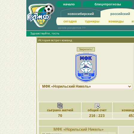
начало
блиц×прогнозы
новосибирский
российский
сегодня
турниры
команды
и
архив разделов >>
Здравствуйте, гость
История встреч команд
сыграно матчей
общий счет
коман
70
216 : 223
453
МФК «Норильский Никель»
4