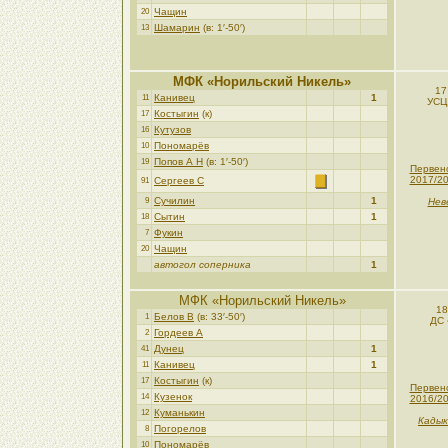
Чащин
20
Шамарин
(в: 1′-50′)
13
МФК «Норильский Никель»
17
Канивец
1
11
УСЦ
Костыгин
(к)
17
Кутузов
16
Пономарёв
10
Попов А Н
(в: 1′-50′)
19
Первен
2017/2
Сергеев С
91
Сучилин
1
9
Нев
Сытин
1
18
Фукин
7
Чащин
20
автогол соперника
1
МФК «Норильский Никель»
18
Белов В
(в: 33′-50′)
1
ДС 
Гордеев А
2
Дунец
1
41
Канивец
1
11
Костыгин
(к)
17
Первен
Кузенок
14
2016/2
Куманькин
12
Кадык
Погорелов
8
Пономарёв
10