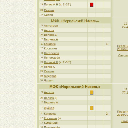
Попов А Н
(в: 1′-32′)
19
Синцов
23
Сытин
18
МФК «Норильский Никель»
12
Анисимов
5
УСЦ
Аносов
9
Волков Д
36
Гордеев А
2
Канивец
1
11
Первен
Костыгин
17
2016/2
Погорелов
8
Сапры
Пономарёв
10
Попов А Н
(в: 1′-50′)
19
Попов С
25
Синцов
23
Фёдоров
88
Чащин
20
МФК «Норильский Никель»
11
Аносов
9
УСЦ
Волков Д
36
Гордеев А
2
Жуйков
7
Первен
Канивец
2
11
2016/2
Костыгин
(к)
17
Сала
Куманькин
12
Пономарёв
10