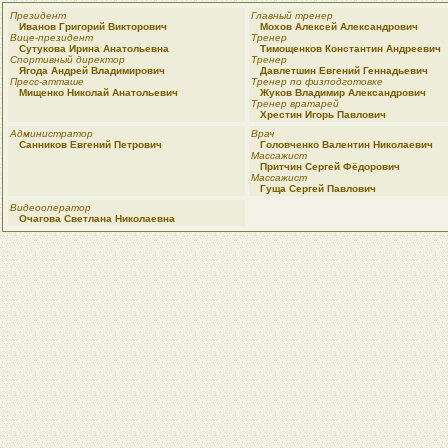
Президент
Главный тренер
Иванов Григорий Викторович
Мохов Алексей Александрович
Вице-президент
Тренер
Сутукова Ирина Анатольевна
Тимощенков Константин Андреевич
Спортивный директор
Тренер
Ягода Андрей Владимирович
Давлетшин Евгений Геннадьевич
Пресс-атташе
Тренер по физподготовке
Мищенко Николай Анатольевич
Жуков Владимир Александрович
Тренер вратарей
Хрестин Игорь Павлович
Администратор
Врач
Санников Евгений Петрович
Головченко Валентин Николаевич
Массажист
Притчин Сергей Фёдорович
Массажист
Гуща Сергей Павлович
Видеооператор
Очагова Светлана Николаевна