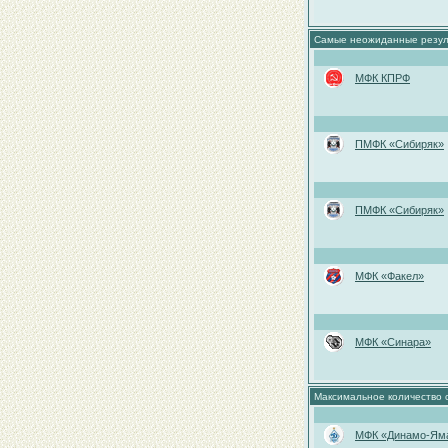
Самые неожиданные резул
МФК КПРФ
ПМФК «Сибиряк»
ПМФК «Сибиряк»
МФК «Факел»
МФК «Синара»
Максимальное количество с
МФК «Динамо-Ям