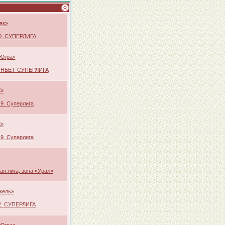
як»
10. СУПЕРЛИГА
Югра»
ФОНБЕТ-СУПЕРЛИГА
К»
9. Суперлига
К»
9. Суперлига
я лига, зона «Урал»
кель»
12. СУПЕРЛИГА