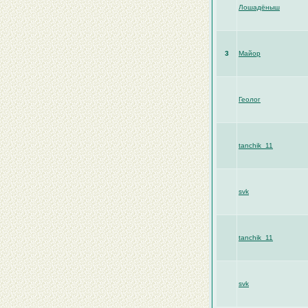
Лошадёныш
3
Майор
Геолог
tanchik_11
svk
tanchik_11
svk