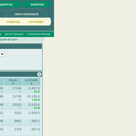
кументы
визитка
лига пенальти
опросы
гoстeвая
д
регистрация
страница входа
ория встреч
бомб.
оч.бомб.
Δ
Δ
30
17246
6,497.6
+1
+7
+0.3
86
11726
10,139.0
-
+6
+14.8
38
15243
-5,135.6
-
+7
+6.9
11
5211
-2,528.0
-
-
-
36
3981
585.1
-
-
-
18
2119
-321.4
-
-
-