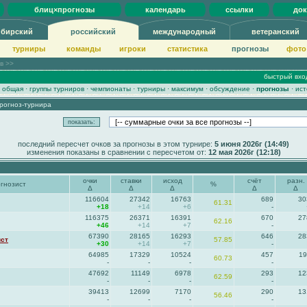
блиц×прогнозы
календарь
ссылки
до
ибирский
российский
международный
ветеранский
турниры
команды
игроки
статистика
прогнозы
фото
ов >>
быстрый вхо
·
общая
·
группы турниров
·
чемпионаты
·
турниры
·
максимум
·
обсуждение
·
прогнозы
·
ист
рогноз-турнира
последний пересчет очков за прогнозы в этом турнире:
5 июня 2026г (14:49)
изменения показаны в сравнении с пересчетом от:
12 мая 2026г (12:18)
очки
ставки
исход
счёт
разн.
огнозист
%
Δ
Δ
Δ
Δ
Δ
116604
27342
16763
689
30
61.31
+18
+14
+6
-
116375
26371
16391
670
27
62.16
+46
+14
+7
-
67390
28165
16293
646
28
ист
57.85
+30
+14
+7
-
64985
17329
10524
457
19
60.73
-
-
-
-
47692
11149
6978
293
12
62.59
-
-
-
-
39413
12699
7170
290
13
56.46
-
-
-
-