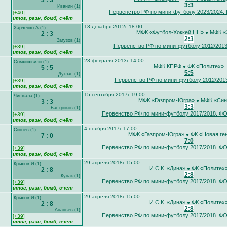
3 : 3
3:3
Иванин (1)
Первенство РФ по мини-футболу 2023/2024.
[+40]
итог, разн,
бомб
, счёт
13 декабря 2012г 18:00
Харченко А (1)
МФК «Футбол-Хоккей НН»
МФК «
●
2 : 3
2:3
Загузов (1)
Первенство РФ по мини-футболу 2012/2013
[+39]
итог, разн,
бомб
, счёт
23 февраля 2013г 14:00
Сомхишвили (1)
МФК КПРФ
ФК «Политех»
●
5 : 5
5:5
Дуглас (1)
Первенство РФ по мини-футболу 2012/20
[+39]
итог, разн,
бомб
, счёт
15 сентября 2017г 19:00
Чишкала (1)
МФК «Газпром-Югра»
МФК «Син
●
3 : 3
3:3
Бастриков (1)
Первенство РФ по мини-футболу 2017/2018. 
[+39]
итог, разн,
бомб
, счёт
4 ноября 2017г 17:00
Сигнев (1)
МФК «Газпром-Югра»
ФК «Новая ге
●
7 : 0
7:0
Первенство РФ по мини-футболу 2017/2018. 
[+39]
итог, разн, бомб, счёт
29 апреля 2018г 15:00
Крылов И (1)
И.С.К. «Дина»
ФК «Политех
●
2 : 8
2:8
Куцак (1)
Первенство РФ по мини-футболу 2017/2018. 
[+39]
итог, разн,
бомб
, счёт
29 апреля 2018г 15:00
Крылов И (1)
И.С.К. «Дина»
ФК «Политех
●
2 : 8
2:8
Ананьев (1)
Первенство РФ по мини-футболу 2017/2018. 
[+39]
итог, разн,
бомб
, счёт