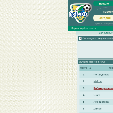
начало
новос
сегодня
архив раздел
Здравствуйте, гость
Зал славы
Последние результаты п
Лучшие прогнозисты
место
Δ
пр
1
Роналдинью
2
Майор
3
Робот-прогноз
4
Grom
5
Американец
6
Димон