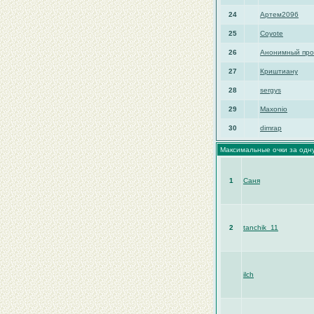
24
Артем2096
25
Coyote
26
Анонимный про
27
Криштиану
28
sergys
29
Maxonio
30
dimrap
Максимальные очки за одну
1
Саня
2
tanchik_11
ilch