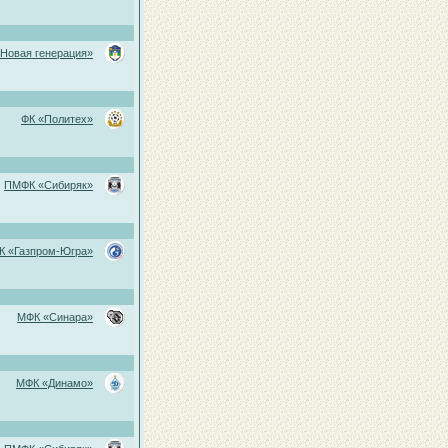
«Новая генерация»
ФК «Политех»
ПМФК «Сибиряк»
К «Газпром-Югра»
МФК «Синара»
МФК «Динамо»