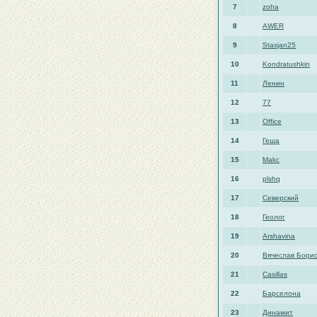
7
zoha
8
AWER
9
Stasjan25
10
Kondratushkin
11
Ленин
12
77
13
Office
14
Геша
15
Makc
16
plshq
17
Северский
18
Геолог
19
Arshavina
20
Вячеслав Бори
21
Casillas
22
Барселона
23
Динамит