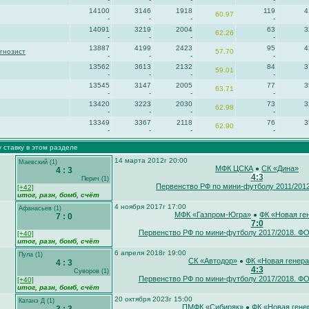
14100
3146
1918
119
4
60.97
-
-
-
-
14091
3219
2004
63
3
62.26
-
-
-
-
13887
4199
2423
95
4
гнозист
57.70
-
-
-
-
13562
3613
2132
84
3
59.01
-
-
-
-
13545
3147
2005
77
3
63.71
-
-
-
-
13420
3223
2030
73
3
62.98
-
-
-
-
13349
3367
2118
76
3
62.90
-
-
-
-
 ставку в этом разделе
14 марта 2012г 20:00
Маевский (1)
МФК ЦСКА
СК «Дина»
●
4 : 3
4:3
Перич (1)
Первенство РФ по мини-футболу 2011/20
[+42]
итог, разн,
бомб
, счёт
4 ноября 2017г 17:00
Афанасьев (1)
МФК «Газпром-Югра»
ФК «Новая ге
●
7 : 0
7:0
Первенство РФ по мини-футболу 2017/2018. 
[+40]
итог, разн,
бомб
, счёт
6 апреля 2018г 19:00
Пула (1)
СК «Автодор»
ФК «Новая генер
●
4 : 3
4:3
Суворов (1)
Первенство РФ по мини-футболу 2017/2018. 
[+40]
итог, разн,
бомб
, счёт
20 октября 2023г 15:00
Катанэ Д (1)
ПМФК «Сибиряк»
ФК «Новая гене
●