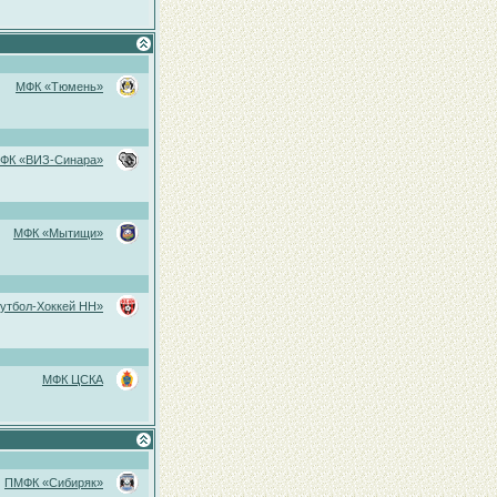
МФК «Тюмень»
ФК «ВИЗ-Синара»
МФК «Мытищи»
утбол-Хоккей НН»
МФК ЦСКА
ПМФК «Сибиряк»