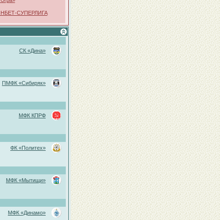
Югра»
ФОНБЕТ-СУПЕРЛИГА
СК «Дина»
ПМФК «Сибиряк»
МФК КПРФ
ФК «Политех»
МФК «Мытищи»
МФК «Динамо»