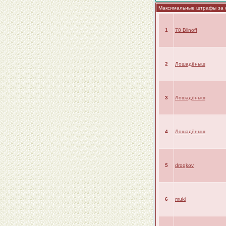
Максимальные штрафы за о
1
78 Blinoff
2
Лошадёныш
3
Лошадёныш
4
Лошадёныш
5
drogkov
6
muki