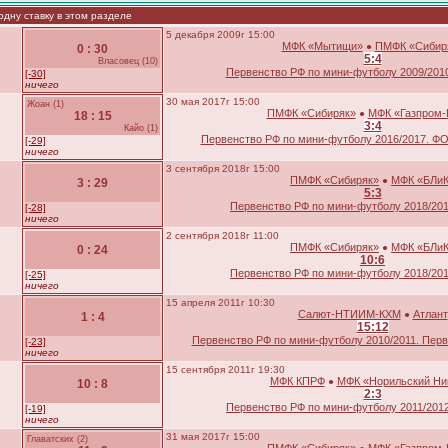
дну ставку в этом разделе
5 декабря 2009г 15:00
МФК «Мытищи»
ПМФК «Сибир
●
0 : 30
5:4
Власовец (10)
Первенство РФ по мини-футболу 2009/20
[-30]
ничего
30 мая 2017г 15:00
Жоан (1)
ПМФК «Сибиряк»
МФК «Газпром-
●
18 : 15
3:4
Кайо (1)
Первенство РФ по мини-футболу 2016/2017. 
[-29]
ничего
3 сентября 2018г 15:00
ПМФК «Сибиряк»
МФК «БЛи
●
3 : 29
5:3
Первенство РФ по мини-футболу 2018/201
[-28]
ничего
2 сентября 2018г 11:00
ПМФК «Сибиряк»
МФК «БЛи
●
0 : 24
10:6
Первенство РФ по мини-футболу 2018/201
[-25]
ничего
15 апреля 2011г 10:30
Салют-НТИИМ-КХМ
Атлант
●
1 : 4
15:12
Первенство РФ по мини-футболу 2010/2011. Перва
[-23]
ничего
15 сентября 2011г 19:30
МФК КПРФ
МФК «Норильский Ни
●
10 : 8
2:3
Первенство РФ по мини-футболу 2011/20
[-19]
ничего
31 мая 2017г 15:00
Главатских (2)