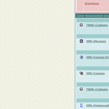
Лошадёныш
Самые предсказуемые рез
ПМФК «Сибиряк»
МФК «Мытищи»
МФК «Газпром-Юг
МФК «Синара»
ПМФК «Сибиряк»
МФК «Норильский