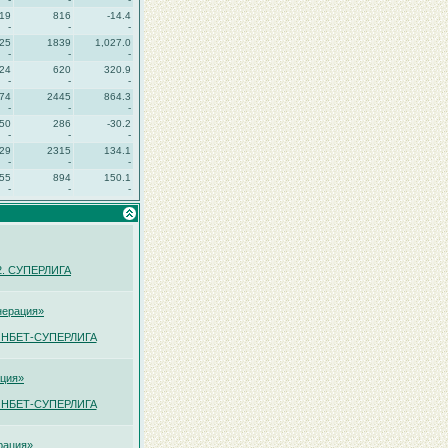
19
816
-14.4
-
-
-
25
1839
1,027.0
-
-
-
24
620
320.9
-
-
-
74
2445
864.3
-
-
-
50
286
-30.2
-
-
-
29
2315
134.1
-
-
-
55
894
150.1
-
-
-
12. СУПЕРЛИГА
нерация»
ФОНБЕТ-СУПЕРЛИГА
ация»
ФОНБЕТ-СУПЕРЛИГА
рация»