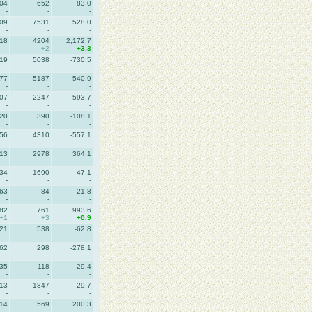
04
652
83.0
-
-
-
09
7531
528.0
-
-
-
18
4204
2,172.7
-
+2
+3.3
19
5038
-730.5
-
-
-
77
5187
540.9
-
-
-
07
2247
593.7
-
-
-
20
390
-108.1
-
-
-
56
4310
-557.1
-
-
-
13
2978
364.1
-
-
-
34
1690
47.1
-
-
-
63
84
21.8
-
-
-
82
761
993.6
+1
+3
+0.9
21
538
-62.8
-
-
-
62
298
-278.1
-
-
-
35
118
29.4
-
-
-
13
1847
-29.7
-
-
-
14
569
200.3
-
-
-