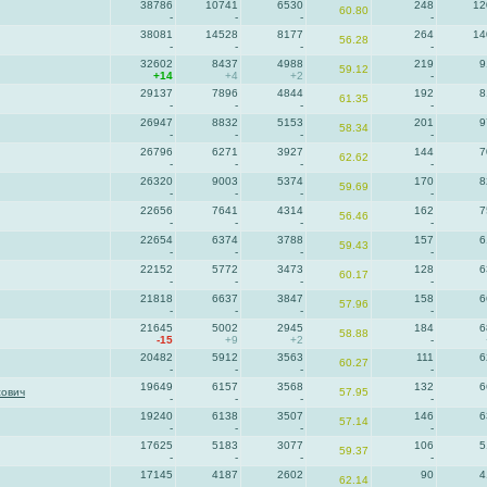
38786
10741
6530
248
12
60.80
-
-
-
-
38081
14528
8177
264
14
56.28
-
-
-
-
32602
8437
4988
219
9
59.12
+14
+4
+2
-
29137
7896
4844
192
8
61.35
-
-
-
-
26947
8832
5153
201
9
58.34
-
-
-
-
26796
6271
3927
144
7
62.62
-
-
-
-
26320
9003
5374
170
8
59.69
-
-
-
-
22656
7641
4314
162
7
56.46
-
-
-
-
22654
6374
3788
157
6
59.43
-
-
-
-
22152
5772
3473
128
6
60.17
-
-
-
-
21818
6637
3847
158
6
57.96
-
-
-
-
21645
5002
2945
184
6
58.88
-15
+9
+2
-
20482
5912
3563
111
6
60.27
-
-
-
-
19649
6157
3568
132
6
сович
57.95
-
-
-
-
19240
6138
3507
146
6
57.14
-
-
-
-
17625
5183
3077
106
5
59.37
-
-
-
-
17145
4187
2602
90
4
62.14
-
-
-
-