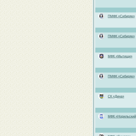
ПМФК «Сибиряк»
ПМФК «Сибиряк»
МФК «Мытищи»
ПМФК «Сибиряк»
СК «Дина»
МФК «Норильский