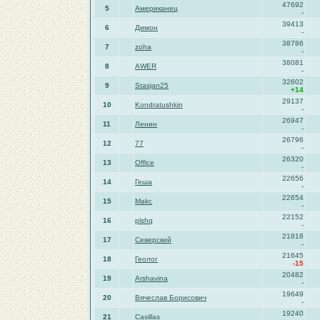
47692
5
Американец
-
39413
6
Димон
-
38786
7
zoha
-
38081
8
AWER
-
32602
9
Stasjan25
+14
29137
10
Kondratushkin
-
26947
11
Ленин
-
26796
12
77
-
26320
13
Office
-
22656
14
Геша
-
22654
15
Makc
-
22152
16
plshq
-
21818
17
Северский
-
21645
18
Геолог
-15
20482
19
Arshavina
-
19649
20
Вячеслав Борисович
-
19240
21
Casillas