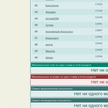
-
17625
22
Барселона
-
17145
23
Динамит
-
14100
24
Артем2096
-
14091
25
Coyote
-
13887
26
Анонимный прогнозист
-
13562
27
Криштиану
-
13545
28
sergys
-
13420
29
Maxonio
-
13349
30
dimrap
-
Максимальные очки за одну ставку в этом разделе
Нет ни 
Максимальные штрафы за одну ставку в этом разделе
Нет ни 
Самые предсказуемые результаты
Нет ни одного м
Самые неожиданные результаты
Нет ни одного м