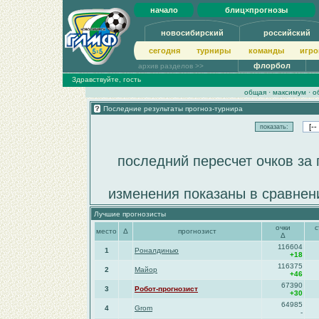
начало
блиц×прогнозы
новосибирский
российский
сегодня
турниры
команды
игро
флорбол
архив разделов >>
Здравствуйте, гость
общая
·
максимум
·
о
Последние результаты прогноз-турнира
последний пересчет очков за 
изменения показаны в сравнен
Лучшие прогнозисты
очки
с
место
Δ
прогнозист
Δ
116604
1
Роналдинью
+18
116375
2
Майор
+46
67390
3
Робот-прогнозист
+30
64985
4
Grom
-