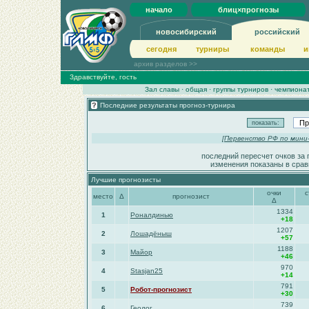
начало
блиц×прогнозы
новосибирский
российский
сегодня
турниры
команды
и
архив разделов >>
Здравствуйте, гость
Зал славы
·
общая
·
группы турниров
·
чемпиона
Последние результаты прогноз-турнира
[
Первенство РФ по мини
последний пересчет очков за 
изменения показаны в срав
Лучшие прогнозисты
очки
с
место
Δ
прогнозист
Δ
1334
1
Роналдинью
+18
1207
2
Лошадёныш
+57
1188
3
Майор
+46
970
4
Stasjan25
+14
791
5
Робот-прогнозист
+30
739
6
Геолог