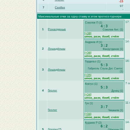
-15
97
7
Casillas
-
Максимальные очки за одну ставку в этом прогноз-турнире
17 
Соколов П (1)
4 : 3
1
Роналдинью
Соколов Ант. (1)
[+38]
итог, разн,
бомб
, счёт
14 
Андреев И (1)
3 : 2
2
Лошадёныш
Фахрутдинов (1)
[+36]
итог, разн,
бомб
, счёт
16
Гордильо (1)
5 : 3
Габриэль Соуза Дос Сантос
3
Лошадёныш
(1)
[+35]
итог, разн,
бомб
, счёт
7 с
Ковтун (1)
5 : 3
4
Геолог
Дунец (1)
[+34]
итог, разн,
бомб
, счёт
11 
Гук (1)
3 : 7
Геолог
Чишкала (1)
[+34]
итог, разн,
бомб
, счёт
14 
Кудзиев Р (2)
6 : 2
5
Stasjan25
Обжорин (1)