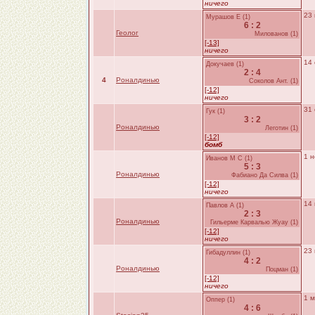
ничего
23 
Мурашов Е (1)
6 : 2
Геолог
Милованов (1)
[-13]
ничего
14 
Докучаев (1)
2 : 4
4
Роналдинью
Соколов Ант. (1)
[-12]
ничего
31 
Гук (1)
3 : 2
Роналдинью
Леготин (1)
[-12]
бомб
1 н
Иванов М С (1)
5 : 3
Роналдинью
Фабиано Да Силва (1)
[-12]
ничего
14 
Павлов А (1)
2 : 3
Роналдинью
Гильерме Карвалью Жуау (1)
[-12]
ничего
23 
Гибадуллин (1)
4 : 2
Роналдинью
Поцман (1)
[-12]
ничего
1 м
Оппер (1)
4 : 6