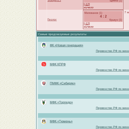
Stasjan25
Щимба (1)
[-12]
ничего
7 м
Милованов (1)
4 : 2
Геолог
Крыкун (1)
[-12]
ничего
Самые предсказуемые результаты
ФК «Новая генерация»
Первенство РФ по мини
МФК КПРФ
Первенство РФ по мини
ПМФК «Сибиряк»
Первенство РФ по мини
МФК «Торпедо»
Первенство РФ по мини
МФК «Тюмень»
Первенство РФ по мини