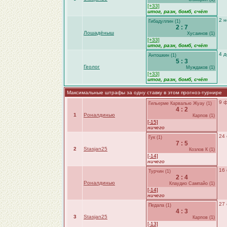
[+33]
итог, разн,
бомб
, счёт
2 н
Гибадуллин (1)
2 : 7
Лошадёныш
Хусаинов (1)
[+33]
итог, разн,
бомб
, счёт
4 д
Антошкин (1)
5 : 3
Геолог
Муждаков (1)
[+33]
итог, разн,
бомб
, счёт
Максимальные штрафы за одну ставку в этом прогноз-турнире
9 ф
Гильерме Карвалью Жуау (1)
4 : 2
1
Роналдинью
Карпов (1)
[-15]
ничего
24 
Гук (1)
7 : 5
2
Stasjan25
Козлов К (1)
[-14]
ничего
16
Турчин (1)
2 : 4
Роналдинью
Клаудио Сампайо (1)
[-14]
ничего
27 
Педала (1)
4 : 3
3
Stasjan25
Карпов (1)
[-13]