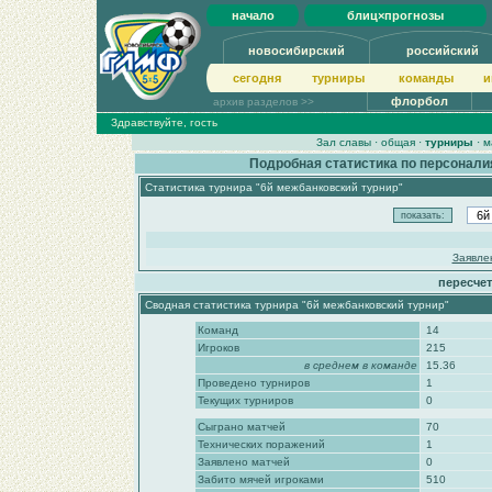
начало
блиц×прогнозы
новосибирский
российский
сегодня
турниры
команды
и
флорбол
архив разделов >>
Здравствуйте, гость
Зал славы
·
общая
·
турниры
·
м
Подробная статистика по персонали
Статистика турнира "6й межбанковский турнир"
Заявле
пересчет 
Сводная статистика турнира "6й межбанковский турнир"
Команд
14
Игроков
215
в среднем в команде
15.36
Проведено турниров
1
Текущих турниров
0
Сыграно матчей
70
Технических поражений
1
Заявлено матчей
0
Забито мячей игроками
510