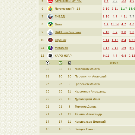
5
Автокомбинат №2
4:5
9:9
1:2
4:9
6
Локомотив-ПЧ-13
6:10
6:11
11:7
14:
7
ГИБДД
3:10
4:7
4:11
7:7
8
Темп
4:7
11:14
4:7
4:6
9
НАПО им.Чкалова
2:10
3:7
3:8
2:8
10
Спутник
5:14
1:12
3:4
6:1
11
МегаФон
3:17
2:12
1:6
5:9
12
КАРЭ НУАР
6:11
4:7
6:8
0:1
игрок
32
32
11
Лысенков Максим
31
30
10
Перемитин Анатолий
25
25
9
Гребежев Максим
25
25
11
Кузьменок Александр
22
22
10
Дубовицкий Илья
21
21
8
Торжков Денис
21
21
11
Хачиян Александр
17
17
11
Кондратьев Дмитрий
16
16
6
Зайцев Павел