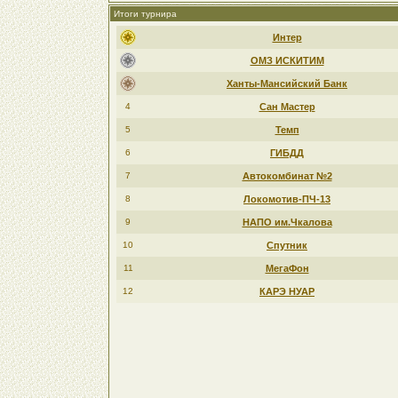
Итоги турнира
Интер
ОМЗ ИСКИТИМ
Ханты-Мансийский Банк
4
Сан Мастер
5
Темп
6
ГИБДД
7
Автокомбинат №2
8
Локомотив-ПЧ-13
9
НАПО им.Чкалова
10
Спутник
11
МегаФон
12
КАРЭ НУАР