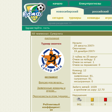
начало
блиц×прогнозы
новосибирский
российский
сегодня
турниры
команды
игро
архив разделов >>
Здравствуйте, гость
6й чемпионат. Суперлига
расписание
Начало:
Турнир окончен
29 августа 2007г
Окончание:
19 декабря 2007г
2 тайма по 25 минут
Очков за победу: 3
Очков за ничью: 1
Очков за поражение: 0
Команд: 12
Матчей:
заявленных: 81,
регламент
сыгранных: 81,
несыгранных: 0
Версия для печати...
Забито мячей: 1029
Заявленные команды и
в среднем за игру: 12.70
игроки...
Нарушения:
Прогнозисты в этом турнире...
Рейтинговый
961
82
9
коэффициент:
10