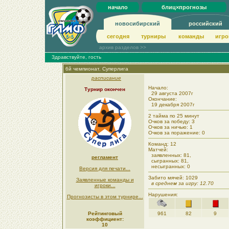
начало
блиц×прогнозы
новосибирский
российский
сегодня
турниры
команды
игро
архив разделов >>
Здравствуйте, гость
6й чемпионат. Суперлига
расписание
Начало:
Турнир окончен
29 августа 2007г
Окончание:
19 декабря 2007г
2 тайма по 25 минут
Очков за победу: 3
Очков за ничью: 1
Очков за поражение: 0
Команд: 12
Матчей:
заявленных: 81,
регламент
сыгранных: 81,
несыгранных: 0
Версия для печати...
Забито мячей: 1029
Заявленные команды и
в среднем за игру: 12.70
игроки...
Нарушения:
Прогнозисты в этом турнире...
Рейтинговый
961
82
9
коэффициент:
10