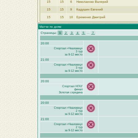
15
15
6
Николаенко Валерий
15
15
9
Кадушин Евгений
15
15
10
Еременко Дмитрий
Матчи по дням
Страницы:
1
2
3
4
5
...
7
20:00
Спортзал «Чкаловец»
3 тур
за 9-12 место
21:00
Спортзал «Чкаловец»
3 тур
за 9-12 место
20:00
Спортзал НГАУ
финал
Золотая середина
20:00
Спортзал «Чкаловец»
2 тур
за 9-12 место
21:00
Спортзал «Чкаловец»
2 тур
за 9-12 место