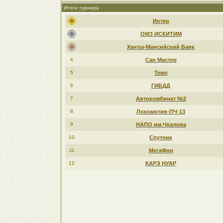
Итоги турнира
Интер
ОМЗ ИСКИТИМ
Ханты-Мансийский Банк
4
Сан Мастер
5
Темп
6
ГИБДД
7
Автокомбинат №2
8
Локомотив-ПЧ-13
9
НАПО им.Чкалова
10
Спутник
11
МегаФон
12
КАРЭ НУАР