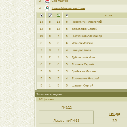
3
Сан Мастер
4
Ханты-Мансийский Банк
игрок
14
8
13
6
Перемитин Анатолий
12
8
12
5
Довыденко Сергей
10
8
7
5
Пырченков Александр
8
5
8
6
Иванов Максим
7
3
7
4
Зайцев Павел
7
2
7
5
Дубовицкий Илья
6
2
6
5
Логинов Сергей
5
0
5
3
Гребежев Максим
5
5
5
4
Ермоленко Николай
5
1
5
5
Шаврин Сергей
Золотая середина
1/2 финала
ГИБДД
ГИБДД
Локомотив-ПЧ-13
7:5