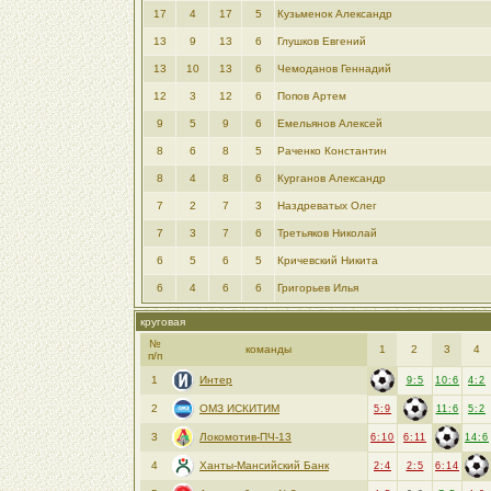
17
4
17
5
Кузьменок Александр
13
9
13
6
Глушков Евгений
13
10
13
6
Чемоданов Геннадий
12
3
12
6
Попoв Артем
9
5
9
6
Емельянов Алексей
8
6
8
5
Раченко Константин
8
4
8
6
Курганов Александр
7
2
7
3
Наздреватых Олег
7
3
7
6
Третьяков Николай
6
5
6
5
Кричевский Никита
6
4
6
6
Григорьев Илья
круговая
№
команды
1
2
3
4
п/п
1
Интер
9:5
10:6
4:2
2
ОМЗ ИСКИТИМ
5:9
11:6
5:2
3
Локомотив-ПЧ-13
6:10
6:11
14:6
4
Ханты-Мансийский Банк
2:4
2:5
6:14