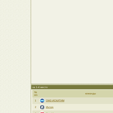
за 1-4 место
№
команды
п/п
1
ОМЗ ИСКИТИМ
2
Интер