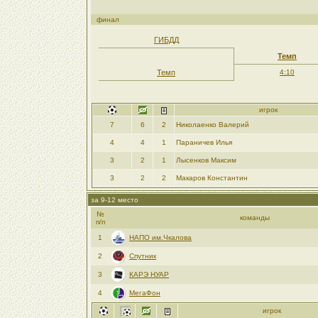
финал
ГИБДД
Темп
Темп
4:10
игрок
7
6
2
Николаенко Валерий
4
4
1
Параничев Илья
3
2
1
Лысенков Максим
3
2
2
Макаров Константин
за 9-12 место
№
команды
п/п
1
НАПО им.Чкалова
2
Спутник
3
КАРЭ НУАР
4
МегаФон
игрок