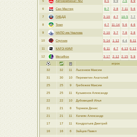
5
Автокомбинат №2
4:5
9:9
7:5
4:9
6
Сан Мастер
9:7
2:8
7:11
5:6
7
ГИБДД
3:10
4:7
10:5
7:7
8
Темп
4:7
11:14
5:6
4:6
9
НАПО им.Чкалова
2:10
3:7
7:8
2:8
10
Спутник
5:14
1:12
4:4
6:11
11
КАРЭ НУАР
6:11
4:7
4:13
0:12
12
МегаФон
3:17
2:12
2:15
5:9
игрок
32
32
11
Лысенков Максим
31
30
10
Перемитин Анатолий
25
25
9
Гребежев Максим
25
25
11
Кузьменок Александр
22
22
10
Дубовицкий Илья
21
21
8
Торжков Денис
21
21
11
Хачиян Александр
17
17
11
Кондратьев Дмитрий
16
16
6
Зайцев Павел