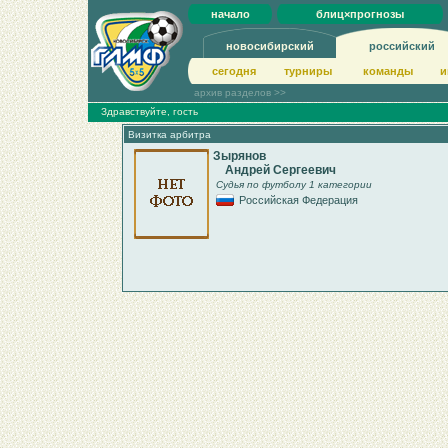
начало
блиц×прогнозы
новосибирский
российский
сегодня
турниры
команды
и
архив разделов >>
Здравствуйте, гость
Визитка арбитра
Зырянов
Андрей Сергеевич
Судья по футболу 1 категории
Российская Федерация