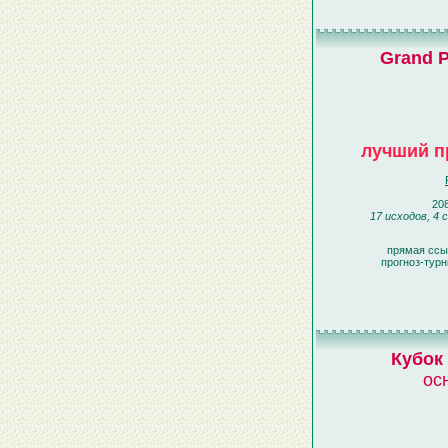
Grand P
лучший п
208
17 исходов, 4 
прямая ссы
прогноз-турн
Кубок
ос