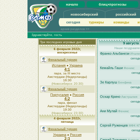
начало
блиц×прогнозы
новосибирский
российский
сегодня
турниры
команды
и
архив разделов >>
Здравствуйте, гость
Три последних игровых дня
9 августа
Наши поздравлен
6 февраля 2022г,
воскресенье
Франко Альбанези
Итали
сегод
Финальный турнир
Испания
Украина
●
Кемайль Гаши
Феникс
4:1
сегод
пара, за III место
Амстердам (Нидерланды)
16:30
Зе Карлуш
Бенфика
(Новосибирск: 20:30)
сегод
Финальный турнир
Португалия
Россия
●
Оскар Крино
Австралия
4:2
сегод
пара, финал
Амстердам (Нидерланды)
19:30
Ани Мулай
Феникс
(Новосибирск: 23:30)
сегод
4 февраля 2022г,
пятница
Сергей Руженцев
МФК К
Финальный турнир
сегод
Украина
Россия
●
2:3
Сергей Ткаченко
Хуртап