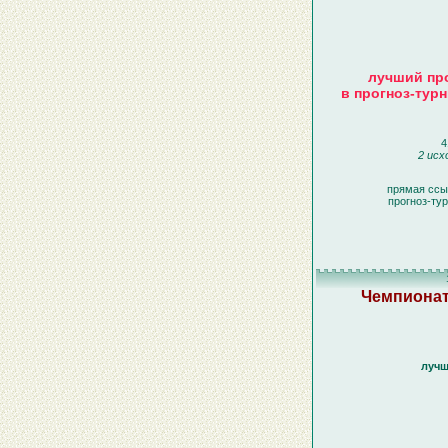
лучший про
в прогноз-турн
4
2 исх
прямая ссы
прогноз-ту
Чемпионат
лучш