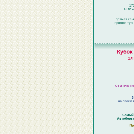
170
12 исх
прямая ссы
прогноз-тур
Кубок
эл
статисти
З
на своем п
Самый 
Автоберг
Пр