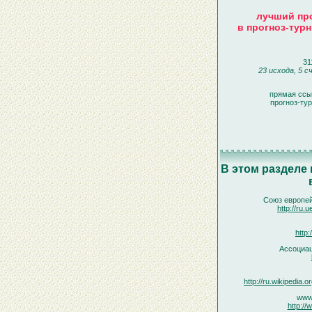
лучший про
в прогноз-турн
31
23 исхода, 5 с
прямая ссы
прогноз-ту
В этом разделе
Союз европе
http://ru.
http
Ассоциа
http://ru.wikipedia.or
www.
http://