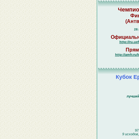
Чемпио
Фин
(Антв
28.
Официальн
http://ru.ue
Прям
http://amfr.ru/
Кубок Е
лучший
97
9 исходов