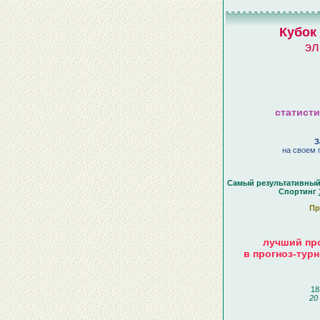
Кубок
эл
статисти
З
на своем п
Самый результативный 
Спортинг
Пр
лучший про
в прогноз-турн
18
20