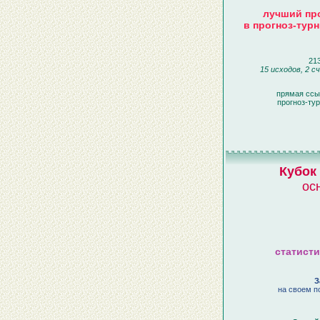
лучший про
в прогноз-турн
213
15 исходов, 2 с
прямая ссы
прогноз-ту
Кубок
ос
статисти
З
на своем по