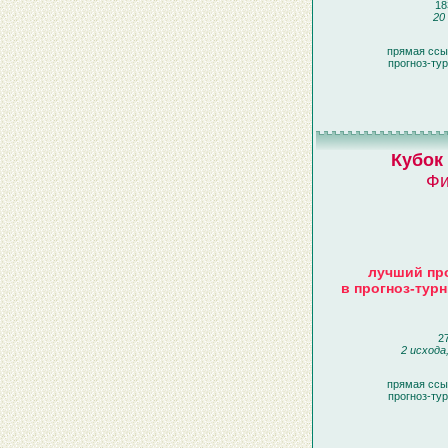
18
20
прямая ссы
прогноз-ту
Кубок
Фи
лучший про
в прогноз-турн
27
2 исхода
прямая ссы
прогноз-ту