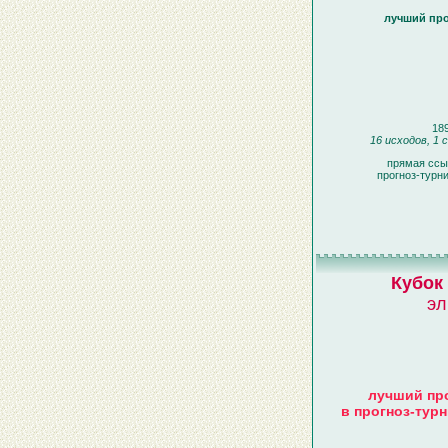
лучший про
189
16 исходов, 1 
прямая ссы
прогноз-турн
Кубок
эл
лучший про
в прогноз-турн