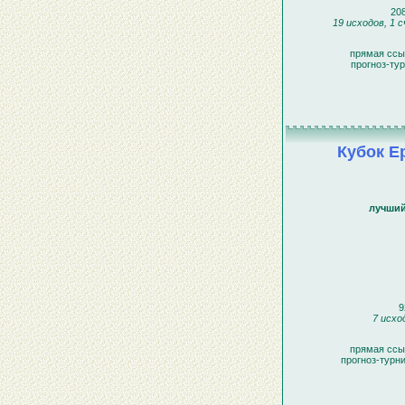
208
19 исходов, 1 
прямая ссы
прогноз-ту
Кубок Е
лучший
9
7 исхо
прямая ссы
прогноз-турн