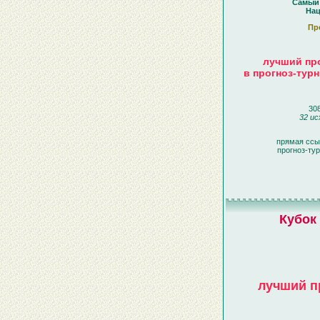
Самый 
На
Пр
лучший про
в прогноз-турн
308
32 ис
прямая ссы
прогноз-ту
Кубок
лучший п