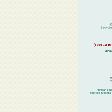
47
3 исхода
(третьи иг
лучш
28
3
прямая ссы
прогноз-турнира