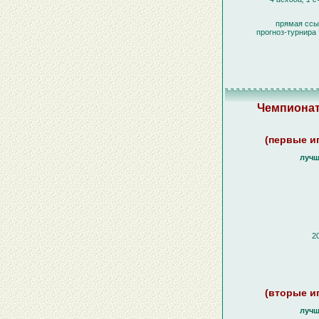
прямая ссы
прогноз-турнира
Чемпионат
(первые иг
лучш
20
(вторые иг
лучш