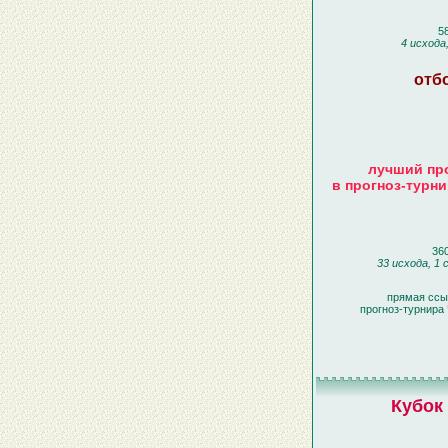
58
4 исхода
отб
лучший про
в прогноз-турн
360
33 исхода, 1 
прямая ссы
прогноз-турнира
Кубок