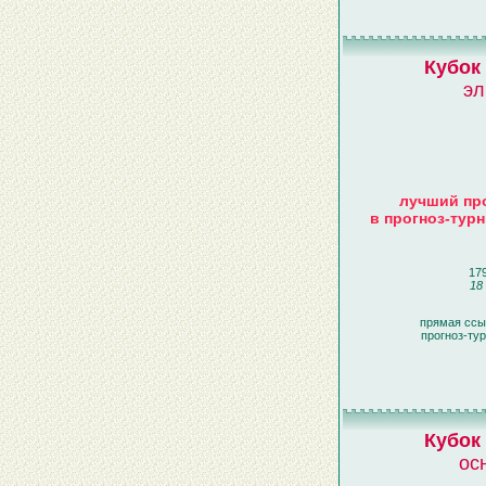
Кубок
эл
лучший про
в прогноз-турн
179
18
прямая ссы
прогноз-ту
Кубок
ос