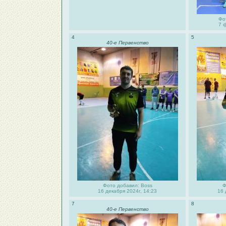
Фо
7 
4
5
40-е Первенство
Фото добавил: Boss
Ф
16 декабря 2024г, 14:23
16 
7
8
40-е Первенство