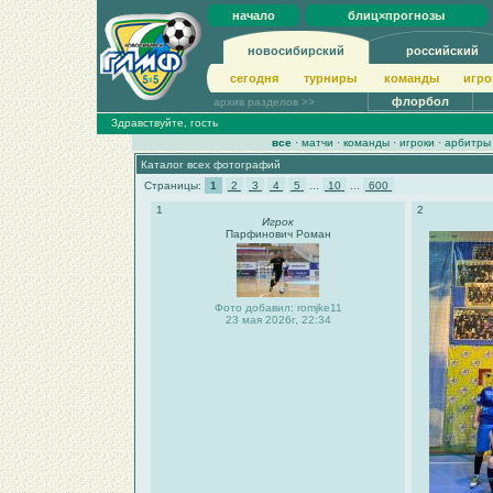
начало
блиц×прогнозы
новосибирский
российский
сегодня
турниры
команды
игро
флорбол
архив разделов >>
Здравствуйте, гость
все
·
матчи
·
команды
·
игроки
·
арбитры
Каталог всех фотографий
Страницы:
1
2
3
4
5
...
10
...
600
1
2
Игрок
Парфинович Роман
Фото добавил: romjke11
23 мая 2026г, 22:34