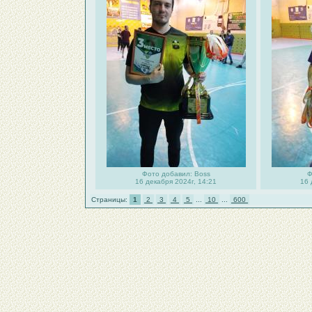
Фото добавил: Boss
Ф
16 декабря 2024г, 14:21
16 
Страницы:
1
2
3
4
5
...
10
...
600