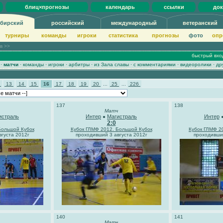
блиц×прогнозы
календарь
ссылки
до
бирский
российский
международный
ветеранский
турниры
команды
игроки
статистика
прогнозы
фото
опр
ов >>
быстрый вхо
·
матчи
·
команды
·
игроки
·
арбитры
·
из Зала славы
·
с комментариями
·
видеоролики
·
др
2
13
14
15
16
17
18
19
20
...
25
...
226
137
138
Матч
истраль
Интер
Магистраль
Интер
●
2:0
Большой Кубок
Кубок ГЛМФ 2012. Большой Кубок
Кубок ГЛМФ 2
густа 2012г
проходивший 3 августа 2012г
проходивший
140
141
Матч