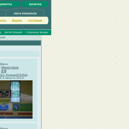
кументы
визитка
лига пенальти
осы
биржа
гoстeвая
д
регистрация
страница входа
угие
Матч
Магистраль
●
2:0
012. Большой Кубок
 3 августа 2012г
Матч