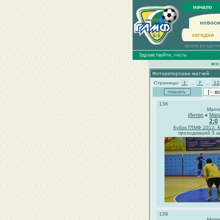
начало
новоси
сегодня
архив раздел
Здравствуйте, гость
все
Фоторепортажи матчей
Страницы:
1
...
7
...
1
136
Матч
Интер
Маг
●
2:0
Кубок ГЛМФ 2012. 
проходивший 3 ав
139
Матч