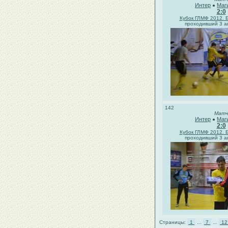
Интер
Маг
●
2:0
Кубок ГЛМФ 2012. 
проходивший 3 ав
142
Матч
Интер
Маг
●
2:0
Кубок ГЛМФ 2012. 
проходивший 3 ав
Страницы:
1
...
7
...
1