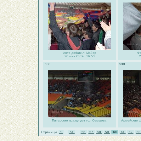
Фото добавил: Майор
Фо
20 мая 2009г, 16:53
2
538
539
Питерские празднуют гол Семшова.
Армейские ф
Страницы:
1
...
51
...
56
57
58
59
60
61
62
6