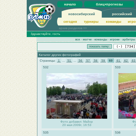
начало
блиц×прогнозы
новосибирский
российский
сегодня
турниры
команды
игро
архив разделов >>
Здравствуйте, гость
все
·
матчи
·
команды
·
игроки
·
арбитры
Каталог других фотографий
Страницы:
1
...
51
...
56
57
58
59
60
61
62
6
532
533
Фото добавил: Майор
Фо
20 мая 2009г, 16:53
2
535
536