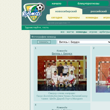
начало
блиц×прогнозы
новосибирский
российский
сегодня
турниры
команды
игро
архив разделов >>
Здравствуйте, гость
все
·
матчи
·
команды
·
игроки
·
арбитры
Фотографии команд
1
2
Команда
Витязь г. Бердск
Сверху слева направо:
Ганус,Болячёв,Беляев,Чикан,ЛилиевСнизу
также: Шейн,Дарий,Гортэ,Мазурин
4
Команда