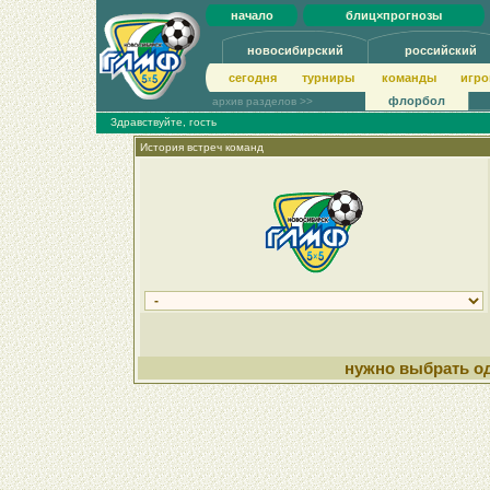
начало
блиц×прогнозы
новосибирский
российский
сегодня
турниры
команды
игро
флорбол
архив разделов >>
Здравствуйте, гость
История встреч команд
нужно выбрать од