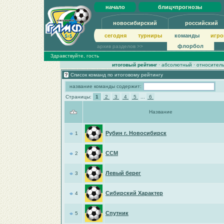
начало
блиц×прогнозы
новосибирский
российский
сегодня
турниры
команды
игро
флорбол
архив разделов >>
Здравствуйте, гость
итоговый рейтинг
·
абсолютный
·
относител
Список команд по итоговому рейтингу
название команды содержит:
Страницы:
1
2
3
4
5
...
6
Название
Рубин г. Новосибирск
1
ССМ
2
Левый берег
3
Сибирский Характер
4
Спутник
5