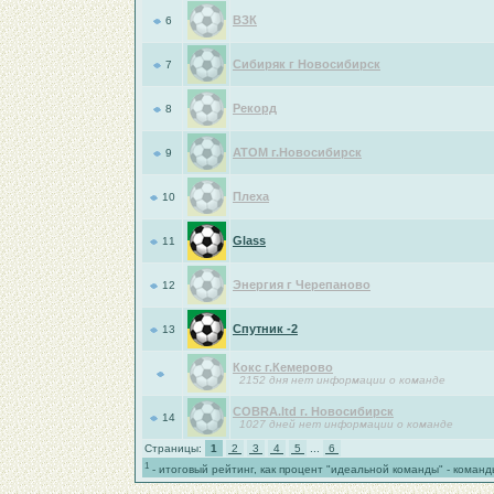
ВЗК
6
Сибиряк г Новосибирск
7
Рекорд
8
АТОМ г.Новосибирск
9
Плеха
10
Glass
11
Энергия г Черепаново
12
Спутник -2
13
Кокс г.Кемерово
2152 дня нет информации о команде
COBRA.ltd г. Новосибирск
14
1027 дней нет информации о команде
Страницы:
1
2
3
4
5
...
6
1
- итоговый рейтинг, как процент "идеальной команды" - коман