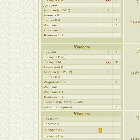
Гончаров В (к)
{●}
1
Сп
Дергунов
Козлова (в: 1′-40′)
1
Кононов К
Лаптев В А
1
41-й 
Морозoв
1
Ромашов Г
Фоменко К Н
Юность
20 
Бакулин
1
1
Сп
Гончаров В (к)
Гончаров М
{●}
2
Кожемякин И
Козлова (в: 12′-31′)
1
41-й 
Лаптев В А
Мокротоваров
1
Морозoв
Морозов И О
Фоменко К Н
Шмаков Д (в: 1′-11′; 32′-40′)
автогол соперника
1
Юность
26
Бекжанов
Сп
Болотов A
Гончаров А С
Гончаров В (к)
38-й 