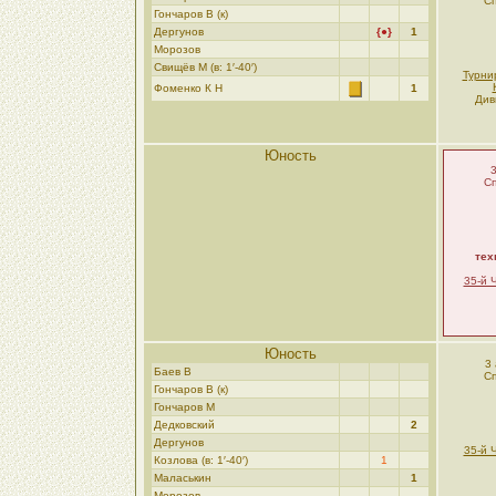
Сп
Гончаров В (к)
Дергунов
{●}
1
Морозoв
Свищёв М (в: 1′-40′)
Турни
Фоменко К Н
1
Див
Юность
Сп
тех
35-й 
Юность
3
Баев В
Сп
Гончаров В (к)
Гончаров М
Дедковский
2
Дергунов
35-й 
Козлова (в: 1′-40′)
1
Маласькин
1
Морозoв