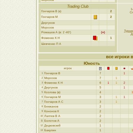
Trading Club
1
Гончаров В (к)
2
Сп
Гончаров М
2
Дергунов
Морозoв
Турни
Ромашов А (в: 1′-40′)
{●}
Д
Фоменко К Н
1
Шевченко П А
все игроки 
Юность
игрок
Гончаров В
7
1
1
Морозoв
7
1
2
Фоменко К Н
6
1
1
2
3
Дергунов
5
1
4
Козлова (в)
4
5
Гончаров М
3
1
1
6
Гончаров А С
3
1
7
Бекжанов
2
8
Кононов К
2
9
Лаптев В А
2
10
Болотов A
2
11
Дедковский
1
12
Бакулин
1
13