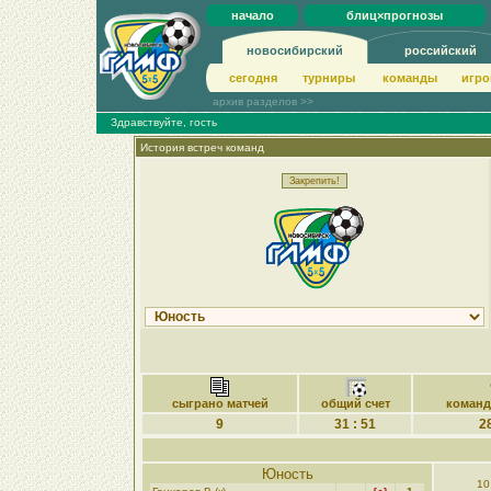
начало
блиц×прогнозы
новосибирский
российский
сегодня
турниры
команды
игро
архив разделов >>
Здравствуйте, гость
История встреч команд
сыграно матчей
общий счет
коман
9
31 : 51
28
Юность
10