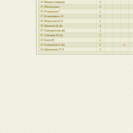
Мокротоваров
1
14
Маласькин
1
15
Ромашов Г
1
16
Кожемякин И
1
17
Морозов И О
1
18
Шмаков Д (в)
1
19
Самаринов (в)
1
20
Свищёв М (в)
1
21
Баев В
1
22
Ромашов А (в)
1
1
23
Шевченко П А
1
24