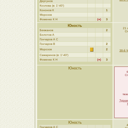
Дергунов
Козлова (в: 1′-40′)
Кононов К
1
Морозoв
Фоменко К Н
{●}
3
Юность
21 
Бекжанов
2
Сп
Болотов A
Гончаров А С
Гончаров В
2
Морозoв
2
38-й 
Самаринов (в: 1′-40′)
Фоменко К Н
{●}
3
Юность
6
Сп
тех
Турни
Юность
4
Гончаров А С