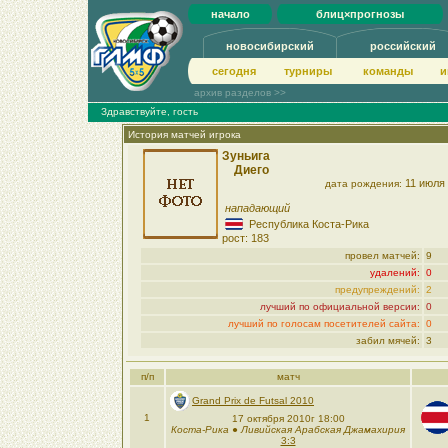
начало
блиц×прогнозы
новосибирский
российский
сегодня
турниры
команды
и
архив разделов >>
Здравствуйте, гость
История матчей игрока
Зуньига
Диего
11 июля
дата рождения:
нападающий
Республика Коста-Рика
рост: 183
провел матчей:
9
удалений:
0
предупреждений:
2
лучший по официальной версии:
0
лучший по голосам посетителей сайта:
0
забил мячей:
3
п/п
матч
Grand Prix de Futsal 2010
1
17 октября 2010г 18:00
Коста-Рика
●
Ливийская Арабская Джамахирия
3:3