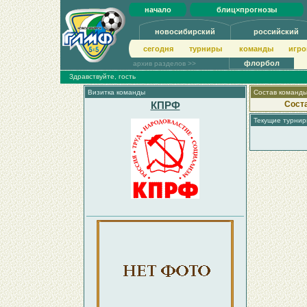
начало
блиц×прогнозы
новосибирский
российский
сегодня
турниры
команды
игро
флорбол
архив разделов >>
Здравствуйте, гость
Визитка команды
Состав команд
КПРФ
Сост
Текущие турни