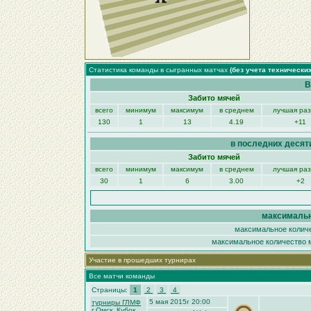
Статистика команды в сыгранных матчах
(без учета технически
В
Забито мячей
всего
минимум
максимум
в среднем
лучшая ра
130
1
13
4.19
+11
в последних десят
Забито мячей
всего
минимум
максимум
в среднем
лучшая ра
30
1
6
3.00
+2
максимальн
максимальное количе
максимальное количество м
Участие в прошедших турнирах
Все матчи команды
Страницы:
1
2
3
4
5 мая 2015г 20:00
турниры ГЛМФ
г.Омск. Кубок