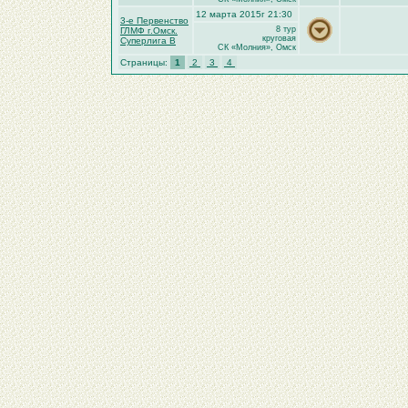
12 марта 2015г 21:30
3-е Первенство
8 тур
ГЛМФ г.Омск.
круговая
Суперлига В
СК «Молния», Омск
Страницы:
1
2
3
4