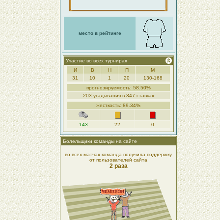
место в рейтинге
Участие во всех турнирах
И
В
Н
П
М
31
10
1
20
130-168
прогнозируемость: 58.50%
203 угадывания в 347 ставках
жесткость: 89.34%
143
22
0
Болельщики команды на сайте
во всех матчах команда получила поддержку
от пользователей сайта
2 раза