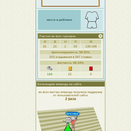
место в рейтинге
Участие во всех турнирах
И
В
Н
П
М
31
10
1
20
130-168
прогнозируемость: 58.50%
203 угадывания в 347 ставках
жесткость: 89.34%
143
22
0
Болельщики команды на сайте
во всех матчах команда получила поддержку
от пользователей сайта
2 раза