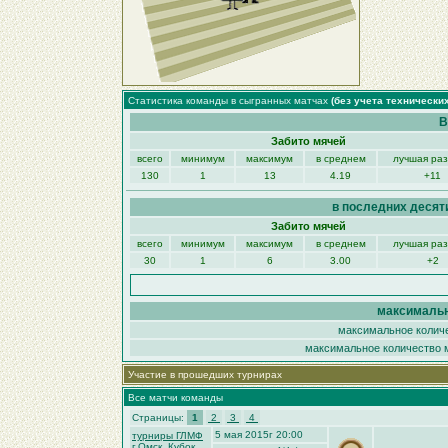
Статистика команды в сыгранных матчах
(без учета технически
В
Забито мячей
всего
минимум
максимум
в среднем
лучшая ра
130
1
13
4.19
+11
в последних десят
Забито мячей
всего
минимум
максимум
в среднем
лучшая ра
30
1
6
3.00
+2
максимальн
максимальное количе
максимальное количество м
Участие в прошедших турнирах
Все матчи команды
Страницы:
1
2
3
4
5 мая 2015г 20:00
турниры ГЛМФ
г.Омск. Кубок