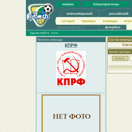
начало
блиц×прогнозы
новосибирский
российский
сегодня
турниры
команды
игро
флорбол
архив разделов >>
Здравствуйте, гость
Визитка команды
Состав команд
КПРФ
Сост
Архив турнира