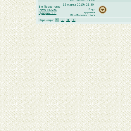
12 марта 2015г 21:30
3-е Первенство
8 тур
ГЛМФ г.Омск.
круговая
Суперлига В
СК «Молния», Омск
Страницы:
1
2
3
4