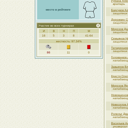
Рубаха Але
вратарь
место в рейтинге
Барсуков А
защитник
Дорожкин С
защитник
Участие во всех турнирах
Морозов Да
И
В
Н
П
М
защитник
16
5
3
8
41-64
Семьянов Н
жесткость: 97.34%
защитник
Татаринцев
защитник
86
11
0
Голованков
нападающ
Завьялов В
нападающ
Кристя Оле
нападающ
Морозов Яр
нападающ
Новокшенов
нападающ
Новоселов 
нападающ
Ропельт Дм
нападающ
Васильев А
универсал