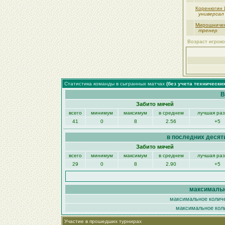
Коренюгин 
универсал
Мирошничен
тренер
Возраст игроко
Статистика команды в сыгранных матчах
(без учета технически
В
Забито мячей
всего
минимум
максимум
в среднем
лучшая ра
41
0
8
2.56
+5
в последних десят
Забито мячей
всего
минимум
максимум
в среднем
лучшая ра
29
0
8
2.90
+5
максимальн
максимальное количе
максимальное коли
Участие в прошедших турнирах