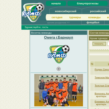
начало
блиц×прогнозы
новосибирский
российский
сегодня
турниры
команды
и
флорбол
архив разделов >>
Здравствуйте, гость
Визитка команды
Состав команд
Омега г.Барнаул
Архив турнира
№
Родин Серг
Тимохов Ма
Толстых Ст
Воронец А
вратарь
Еремкин Ал
вратарь