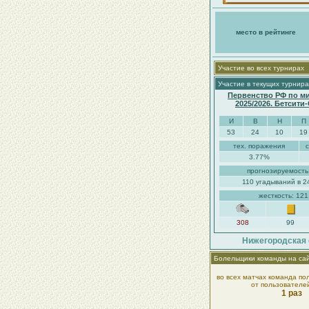
место в рейтинге
Участие во всех турнирах
Участие в текущих турнира
Первенство РФ по м
2025/2026. Бетсити
И
В
Н
П
53
24
10
19
тех. поражения
3.77%
прогнозируемость
110 угадываний в 2
жесткость: 12
308
99
Нижегородская 
Болельщики команды на са
во всех матчах команда по
от пользователе
1 раз