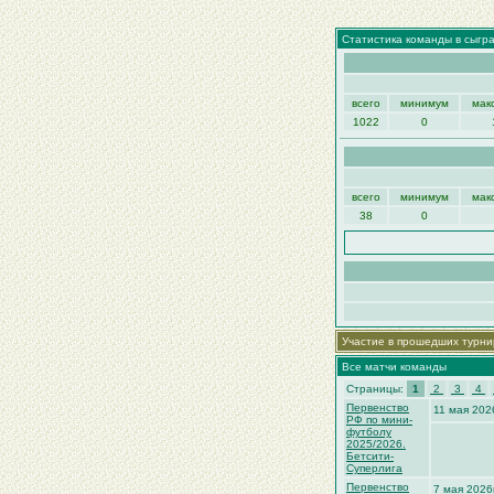
Статистика команды в сыгр
всего
минимум
мак
1022
0
всего
минимум
мак
38
0
Участие в прошедших турни
Все матчи команды
Страницы:
1
2
3
4
Первенство
11 мая 202
РФ по мини-
футболу
2025/2026.
Бетсити-
Суперлига
Первенство
7 мая 2026