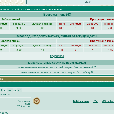
27.0
анных матчах
(без учета технических поражений)
Всего матчей: 263
Забито мячей
Пропущено мяче
симум
в среднем
лучшая разница
всего
минимум
максимум
в сред
11
3.89
+8
1051
0
10
4.00
в последних десяти матчах, считая от текущей даты
Забито мячей
Пропущено мяче
симум
в среднем
лучшая разница
всего
минимум
максимум
в сред
9
3.80
+4
45
2
7
4.50
подробнее
максимальные серии по всем матчам
максимальное количество матчей подряд без поражений: 7
максимальное количество матчей подряд без побед: 8
рах
5
...
10
...
27
6г 19:00
7:2
МФК «Ухта»
МФК «То
1/4 финала
пара
УСК «Ухта»
г 19:00