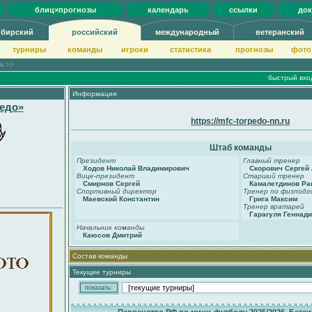
блиц×прогнозы
календарь
ссылки
до
ибирский
российский
международный
ветеранский
турниры
команды
игроки
статистика
прогнозы
фото
ов >>
быстрый вхо
Информация
едо»
https://mfc-torpedo-nn.ru
Штаб команды
Президент
Главный тренер
Ходов Николай Владимирович
Скорович Сергей
Вице-президент
Старший тренер
Смирнов Сергей
Камалетдинов Ра
Спортивный директор
Тренер по физподг
Маевский Константин
Грига Максим
Тренер вратарей
Гарагуля Геннад
Начальник команды
Каюсов Дмитрий
Состав команды
Текущие турниры