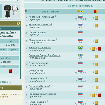
Первенство РФ по мини-футболу 2025/2026. Бетс
заявленные игроки
№
Игрок
амплуа
1
Костромин Александр
5
1
29/175/64
вратарь
1
Кряжевских Алексей
1
30
24
вратарь
х
Плево Ярослав
ини-футболу
87
вратарь
-Суперлига
1
Махмадаминов Шохрух
5
М
22
28
защитник
210-186
Винициус Габриэль
5
1
9
своих
чужих
нападающий
22
-
2
Габриэль Соуза Дос Сантос
6
19
нападающий
28
: 45.83%
40 ставках
Лукин Александр
1
18
нападающий
1.79%
Оппер Антон
1
12
нападающий
30/180/72
11
1
Чишкала Иван
5
21
31/168/48
нападающий
область
Бессонов Виталий
11
2
йте
универсал
Гребенщиков Александр
лучила поддержку
7
2
4
универсал
24
й сайта
1
Гуляйкин Денис
1
15
34/169/65
универсал