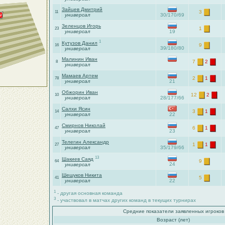
Зайцев Дмитрий
3
11
универсал
30/170/69
Зеленцов Игорь
1
23
универсал
19
1
Кутузов Данил
9
16
39/180/80
универсал
Малинин Иван
7
2
8
универсал
Мамаев Артем
2
1
78
универсал
21
Обжорин Иван
12
2
10
универсал
28/177/66
Салхи Ясин
3
1
14
универсал
22
Смирнов Николай
6
1
47
универсал
23
Телегин Александр
1
1
27
универсал
35/179/66
13
Шакиев Саяд
9
64
24
универсал
Шешуков Никита
5
41
универсал
22
1
- другая основная команда
3
- участвовал в матчах других команд в текущих турнирах
Средние показатели заявленных игроков
Возраст (лет)