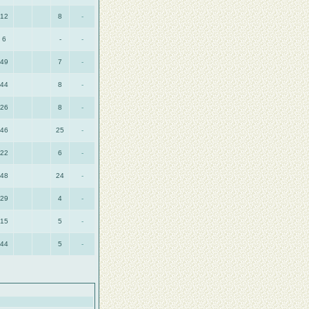
12
8
-
6
-
-
49
7
-
44
8
-
26
8
-
46
25
-
22
6
-
48
24
-
29
4
-
15
5
-
44
5
-