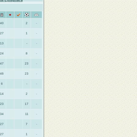
ити-Суперлига
40
2
-
27
1
-
13
-
-
24
8
-
47
23
-
46
23
-
6
-
-
14
2
-
23
17
-
34
11
-
27
7
-
27
1
-