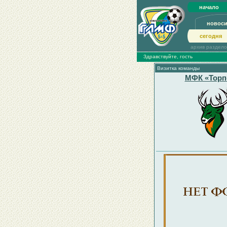
начало
новос
сегодня
архив раздел
Здравствуйте, гость
Визитка команды
МФК «Торп