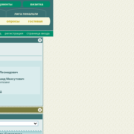
кументы
визитка
лига пенальти
опросы
гoстeвая
д
регистрация
страница входа
 Леонидович
шид Максутович
отовке
ий