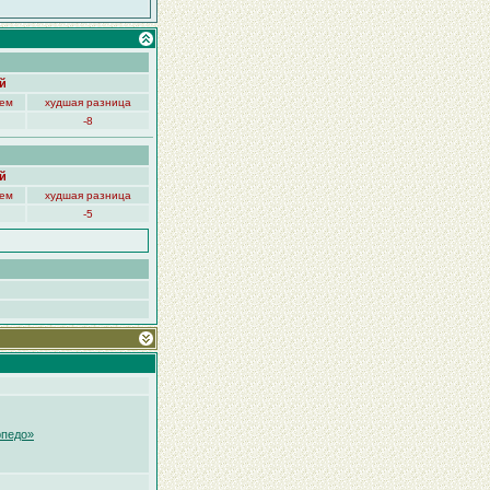
й
нем
худшая разница
-8
й
нем
худшая разница
-5
рпедо»