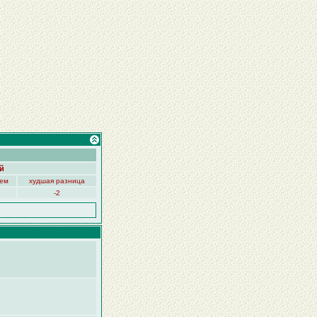
й
нем
худшая разница
-2