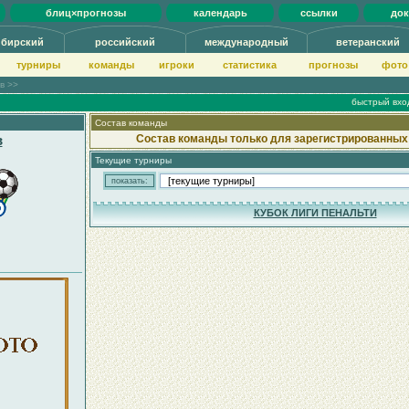
блиц×прогнозы
календарь
ссылки
до
ибирский
российский
международный
ветеранский
турниры
команды
игроки
статистика
прогнозы
фото
ов >>
быстрый вхо
Состав команды
в
Состав команды только для зарегистрированных
Текущие турниры
КУБОК ЛИГИ ПЕНАЛЬТИ