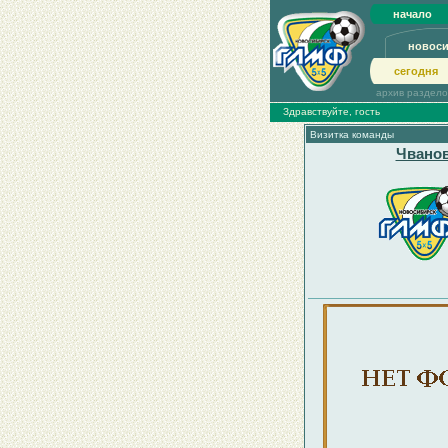
начало
новос
сегодня
архив раздел
Здравствуйте, гость
Визитка команды
Чвано