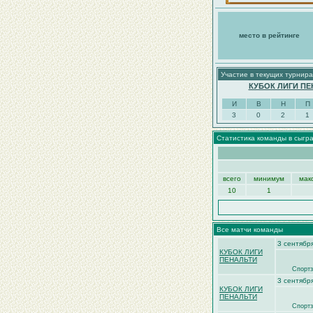
место в рейтинге
Участие в текущих турнира
КУБОК ЛИГИ ПЕ
И
В
Н
П
3
0
2
1
Статистика команды в сыгр
всего
минимум
мак
10
1
Все матчи команды
3 сентябр
КУБОК ЛИГИ
ПЕНАЛЬТИ
Спортз
3 сентябр
КУБОК ЛИГИ
ПЕНАЛЬТИ
Спортз