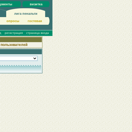
кументы
визитка
лига пенальти
опросы
гoстeвая
д
регистрация
страница входа
 пользователей