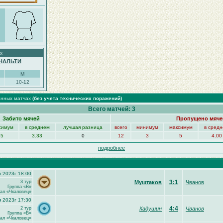
х
НАЛЬТИ
М
10-12
анных матчах
(без учета технических поражений)
Всего матчей: 3
Забито мячей
Пропущено мяче
симум
в среднем
лучшая разница
всего
минимум
максимум
в сред
5
3.33
0
12
3
5
4.00
подробнее
я 2023г 18:00
3:1
3 тур
Муштаков
Чванов
Группа «B»
ал «Чкаловец»
я 2023г 17:30
4:4
2 тур
Кадушин
Чванов
Группа «B»
ал «Чкаловец»