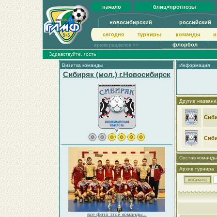
начало
блиц×прогнозы
новосибирский
российский
сегодня
турниры
команды
и
флорбол
архив разделов >>
Здравствуйте, гость
Визитка команды
Информация
Сибиряк (мол.) г.Новосибирск
Другие названи
Сиби
Сиби
Состав команд
Архив турнира
все фото этой команды...