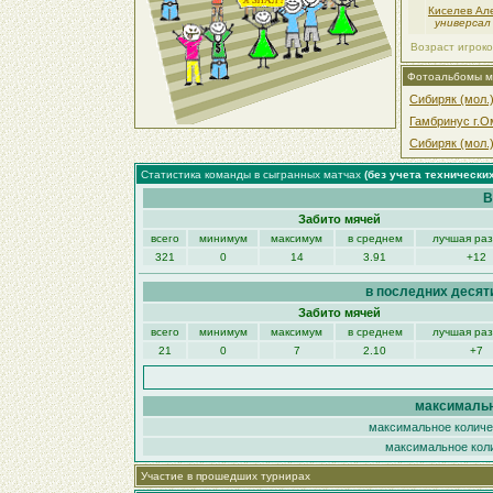
Киселев Ал
универсал
Возраст игроко
Фотоальбомы м
Сибиряк (мол.)
Гамбринус г.Ом
Сибиряк (мол.)
Статистика команды в сыгранных матчах
(без учета технически
В
Забито мячей
всего
минимум
максимум
в среднем
лучшая ра
321
0
14
3.91
+12
в последних десят
Забито мячей
всего
минимум
максимум
в среднем
лучшая ра
21
0
7
2.10
+7
максимальн
максимальное количес
максимальное коли
Участие в прошедших турнирах