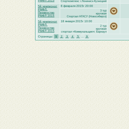
РМФЛ 2015
Спорткомплекс г.Лениниск-Кузнецкий
6 февраля 2015г 20:00
5й чемпионат
РМФЛ.
3 тур
Первенство
круговая
РМФЛ 2015
Спортзал НГАСУ (Новосибирск)
18 января 2015г 10:00
5й чемпионат
РМФЛ.
2 тур
Первенство
круговая
РМФЛ 2015
спортзал «Коммунальщик»г. Барнаул
Страницы:
1
2
3
4
5
...
9