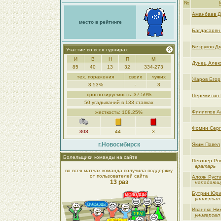
№
Аманбаев 
место в рейтинге
Багдасарян
Безруков Д
Участие во всех турнирах
И
В
Н
П
М
Дунец Алек
85
40
13
32
334-273
тех. поражения
своих
чужих
Жаров Егор
3.53%
-
3
прогнозируемость: 37.59%
Перемитин 
50 угадываний в 133 ставках
Филиппов А
жесткость: 108.25%
Фомин Сер
308
44
3
г.Новосибирск
Яким Павел
Болельщики команды на сайте
Певзнер Ро
вратарь
во всех матчах команда получила поддержку
от пользователей сайта
Алоян Руст
13 раз
нападающ
Бутрин Юр
универсал
Иванеко Ни
универсал