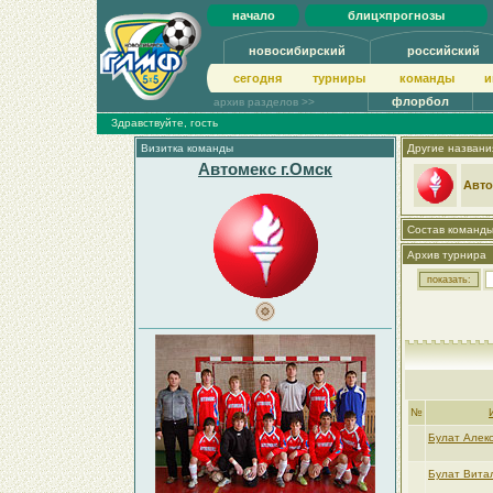
начало
блиц×прогнозы
новосибирский
российский
сегодня
турниры
команды
и
флорбол
архив разделов >>
Здравствуйте, гость
Визитка команды
Другие названи
Автомекс г.Омск
Авто
Состав команд
Архив турнира
№
Булат Алек
Булат Вита