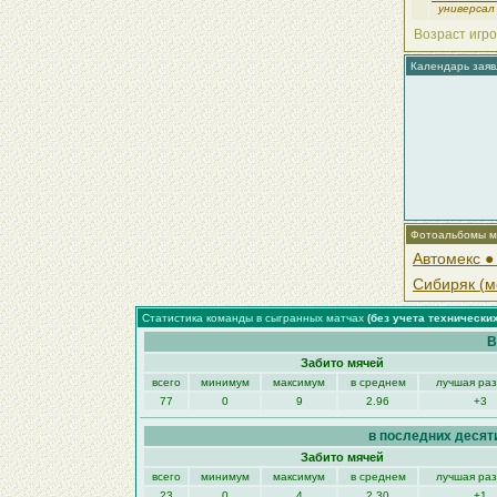
универсал
Возраст игро
Календарь заяв
Фотоальбомы м
Автомекс ●
Сибиряк (мо
Статистика команды в сыгранных матчах
(без учета технически
В
Забито мячей
всего
минимум
максимум
в среднем
лучшая ра
77
0
9
2.96
+3
в последних десят
Забито мячей
всего
минимум
максимум
в среднем
лучшая ра
23
0
4
2.30
+1