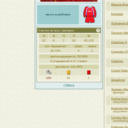
Иванов Иль
Конюков
место в рейтинге
Лобовиков 
Участие во всех турнирах
Пазынич Ми
И
В
Н
П
М
32
9
7
16
82-123
Савченко А
тех. поражения
своих
чужих
18.75%
5
1
Сапрыкин Р
прогнозируемость: 50.00%
6 угадываний в 12 ставках
Сивирин
жесткость: 110.46%
Сомов Паве
100
16
1
Шувайлов
г.Омск
Замякин Ма
вратарь
Грибов Евг
защитник
Ковалев Ни
защитник
Сербин Вит
нападающ
Рыбалов Ан