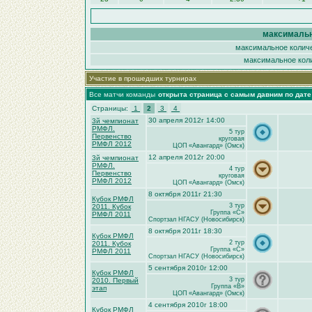
максимальн
максимальное количе
максимальное коли
Участие в прошедших турнирах
Все матчи команды
открыта страница с самым давним по дат
Страницы:
1
2
3
4
30 апреля 2012г 14:00
3й чемпионат
РМФЛ.
5 тур
Первенство
круговая
РМФЛ 2012
ЦОП «Авангард» (Омск)
12 апреля 2012г 20:00
3й чемпионат
РМФЛ.
4 тур
Первенство
круговая
РМФЛ 2012
ЦОП «Авангард» (Омск)
8 октября 2011г 21:30
Кубок РМФЛ
3 тур
2011. Кубок
Группа «C»
РМФЛ 2011
Спортзал НГАСУ (Новосибирск)
8 октября 2011г 18:30
Кубок РМФЛ
2 тур
2011. Кубок
Группа «C»
РМФЛ 2011
Спортзал НГАСУ (Новосибирск)
5 сентября 2010г 12:00
Кубок РМФЛ
3 тур
2010. Первый
Группа «B»
этап
ЦОП «Авангард» (Омск)
4 сентября 2010г 18:00
Кубок РМФЛ