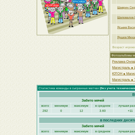
Шаврин Сер
Шаповалов 
Яськив Вас
Яушев Мих
Возраст игроко
Фотоальбомы м
Реклама Онлайн
Магистраль ● И
ЮТОН ● Магист
Магистраль ● 
Статистика команды в сыгранных матчах
(без учета технически
В
Забито мячей
всего
минимум
максимум
в среднем
лучшая ра
292
0
12
3.60
+11
в последних десят
Забито мячей
всего
минимум
максимум
в среднем
лучшая ра