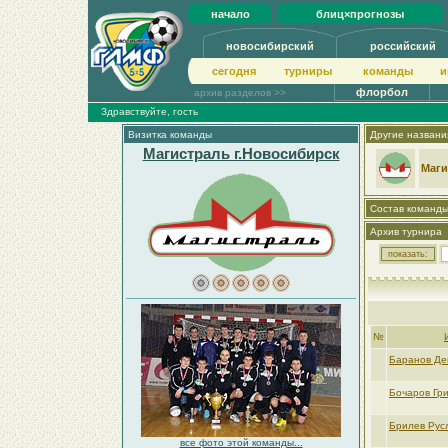
начало
блиц×прогнозы
новосибирский
российский
сегодня
турниры
команды
и
флорбол
архив разделов >>
Здравствуйте, гость
Визитка команды
Другие названи
Магистраль г.Новосибирск
Маги
Состав команд
Архив турнира
№
Баранов Де
Бочаров Гр
Брилев Рус
все фото этой команды...