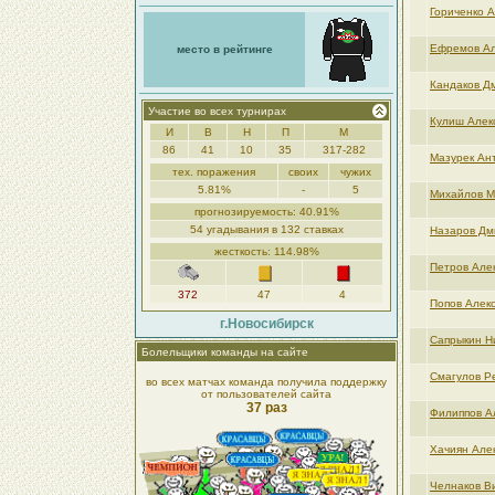
Гориченко 
Ефремов Ал
место в рейтинге
Кандаков Д
Участие во всех турнирах
Кулиш Алек
И
В
Н
П
М
86
41
10
35
317-282
Мазурек Ан
тех. поражения
своих
чужих
5.81%
-
5
Михайлов М
прогнозируемость: 40.91%
54 угадывания в 132 ставках
Назаров Дм
жесткость: 114.98%
Петров Але
372
47
4
Попов Алек
г.Новосибирск
Сапрыкин Н
Болельщики команды на сайте
Смагулов Р
во всех матчах команда получила поддержку
от пользователей сайта
37 раз
Филиппов А
Хачиян Але
Челнаков В